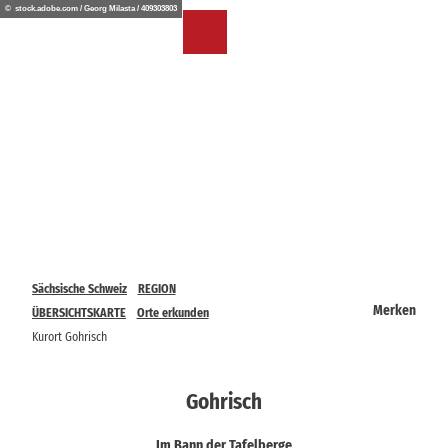
Z
© stock.adobe.com / Georg Milasta / 409303803
u
DE
Merkzettel
Suche
Menü
m
I
n
h
a
l
t
Sächsische Schweiz
REGION
Merken
ÜBERSICHTSKARTE
Orte erkunden
Kurort Gohrisch
Gohrisch
Im Bann der Tafelberge