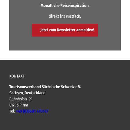
Monatliche Reiseinspiration:
direkt ins Postfach.
Jetzt zum Newsletter anmelden!
KONTAKT
Tourismusverband Sächsische Schweiz e.V.
Sachsen, Deutschland
Bahnhofstr. 21
01796 Pirna
Tel:
+49 (0)3501 470147
Y
F
I
B