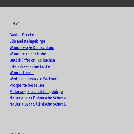
o
a
n
l
u
c
s
o
t
e
t
g
u
b
a
LINKS
b
o
g
e
o
r
Bastei-Brücke
k
a
Elbsandsteingebirge
m
Wanderwege Deutschland
Wandern in der Nähe
Unterkünfte online buchen
Erlebnisse online buchen
Wandertouren
Weihnachtsmärkte Sachsen
Prospekte bestellen
Malerweg Elbsandsteingebirge
Nationalpark Böhmische Schweiz
Nationalpark Sächsische Schweiz