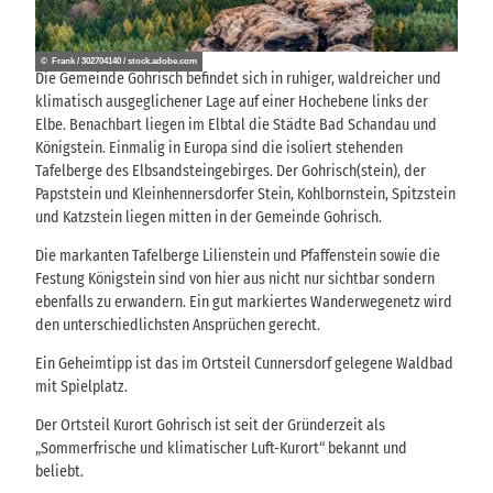
© Frank / 302704140 / stock.adobe.com
Die Gemeinde Gohrisch befindet sich in ruhiger, waldreicher und
klimatisch ausgeglichener Lage auf einer Hochebene links der
Elbe. Benachbart liegen im Elbtal die Städte Bad Schandau und
Königstein. Einmalig in Europa sind die isoliert stehenden
Tafelberge des Elbsandsteingebirges. Der Gohrisch(stein), der
Papststein und Kleinhennersdorfer Stein, Kohlbornstein, Spitzstein
und Katzstein liegen mitten in der Gemeinde Gohrisch.
Die markanten Tafelberge Lilienstein und Pfaffenstein sowie die
Festung Königstein sind von hier aus nicht nur sichtbar sondern
ebenfalls zu erwandern. Ein gut markiertes Wanderwegenetz wird
den unterschiedlichsten Ansprüchen gerecht.
Ein Geheimtipp ist das im Ortsteil Cunnersdorf gelegene Waldbad
mit Spielplatz.
Der Ortsteil Kurort Gohrisch ist seit der Gründerzeit als
„Sommerfrische und klimatischer Luft-Kurort“ bekannt und
beliebt.