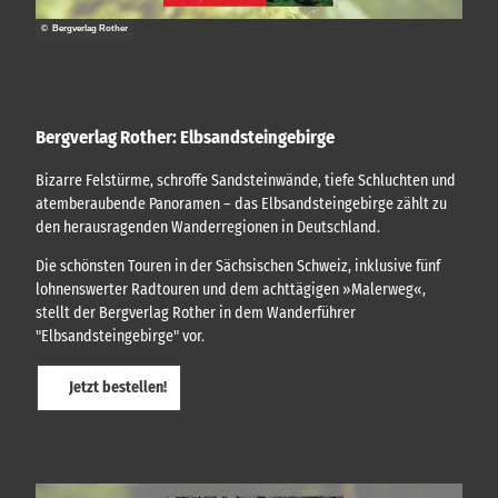
,
e
t
E
n
© Bergverlag Rother
u
i
(
n
n
A
t
d
v
r
v
e
i
e
Bergverlag Rother: Elbsandsteingebirge
r
t
n
g
t
t
Bizarre Felstürme, schroffe Sandsteinwände, tiefe Schluchten und
e
s
)
atemberaubende Panoramen – das Elbsandsteingebirge zählt zu
k
s
a
den herausragenden Wanderregionen in Deutschland.
s
r
l
t
Die schönsten Touren in der Sächsischen Schweiz, inklusive fünf
i
e
lohnenswerter Radtouren und dem achttägigen »Malerweg«,
c
n
stellt der Bergverlag Rother in dem Wanderführer
h
,
"Elbsandsteingebirge" vor.
F
!
ü
h
Jetzt bestellen!
r
u
n
g
e