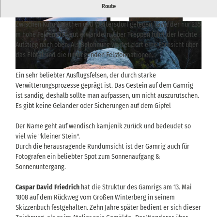
Freistehender Berggipfel oberhalb von Rathen - Inspirationsort
Route
von Caspar David Friedrich
Zwischen Kurort Rathen und Waltersdorf gelegen, lässt der nur 235
© via
www.saechsische-schweiz.de
, Rico Richte
© via
www.saechsische-schweiz.de
, Hamburger
r |
CC-BY-SA
Kunsthalle, Dauerleihgabe der Stiftung Hambur
ger Kunstsammlungen, bpk, Foto: Elke Walford
m hohe Felsen sich gut erwandern. Über Treppen führt der leichte
|
CC-BY-ND
Aufstieg nach oben. Als Belohnung wartet dort eine Fernsicht über
das Elbtal und die umliegenden Felsformationen.
© via
www.saechsische-schweiz.de
, Philipp Zieger |
CC-BY-SA
Ein sehr beliebter Ausflugsfelsen, der durch starke
Verwitterungsprozesse geprägt ist. Das Gestein auf dem Gamrig
ist sandig, deshalb sollte man aufpassen, um nicht auszurutschen.
Es gibt keine Geländer oder Sicherungen auf dem Gipfel
Der Name geht auf wendisch kamjenik zurück und bedeudet so
viel wie "kleiner Stein".
Durch die herausragende Rundumsicht ist der Gamrig auch für
Fotografen ein beliebter Spot zum Sonnenaufgang &
Sonnenuntergang.
Caspar David Friedrich
hat die Struktur des Gamrigs am 13. Mai
1808 auf dem Rückweg vom Großen Winterberg in seinem
Skizzenbuch festgehalten. Zehn Jahre später bedient er sich dieser