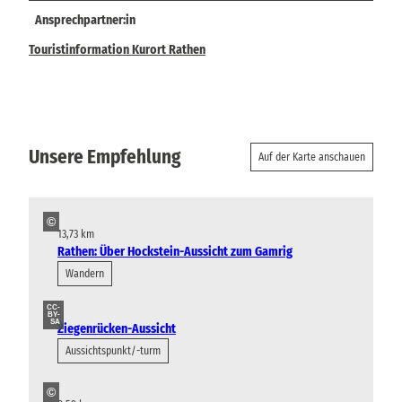
Ansprechpartner:in
Touristinformation Kurort Rathen
Unsere Empfehlung
Auf der Karte anschauen
©
13,73 km
Rathen: Über Hockstein-Aussicht zum Gamrig
Wandern
CC-
BY-
SA
Ziegenrücken-Aussicht
Aussichtspunkt/-turm
©