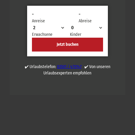
-
-
Anreise
Abreise
Erwachsene
Kinder
Jetzt buchen
✔️ Urlaubstelefon:
03501 / 470147
✔️ Von unseren
Urlaubsexperten empfohlen