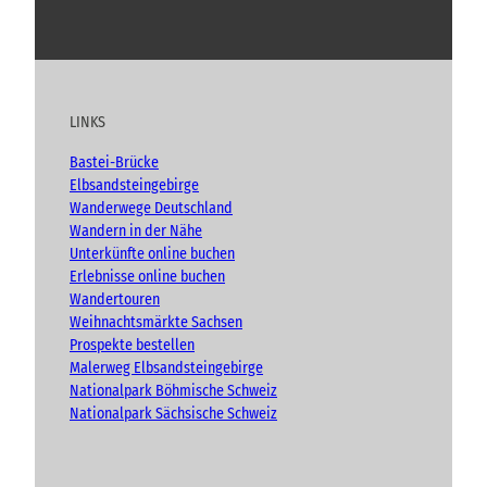
Y
F
I
B
l
c
h
o
a
n
l
n
i
u
c
s
o
“
c
t
e
t
g
h
u
b
a
t
LINKS
b
o
g
e
e
o
r
n
Bastei-Brücke
(
k
a
Elbsandsteingebirge
A
m
Wanderwege Deutschland
d
Wandern in der Nähe
v
Unterkünfte online buchen
e
n
Erlebnisse online buchen
t
Wandertouren
)
Weihnachtsmärkte Sachsen
Prospekte bestellen
Malerweg Elbsandsteingebirge
Nationalpark Böhmische Schweiz
Nationalpark Sächsische Schweiz