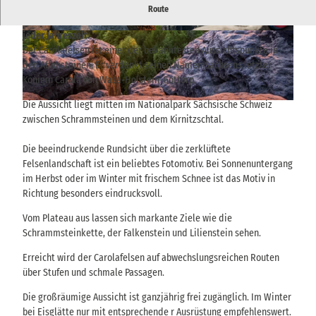
Bekannter Aussichtspunkt in den Affensteinen mit weitem Blick
Route
auf Schrammsteine, Lilienstein und Elbtal – eindrucksvoll zu
jeder Jahreszeit.
© via
www.saechsische-schweiz.de
, Philipp Zieg
© THIEL Public Relations, Sebastian Thiel |
er |
CC-BY-SA
CC-BY-SA
Der Carolafelsen ist einer der bekanntesten Aussichtspunkte in
den Affensteinen. Er verdankt seinen Namen Sachsens letzter
Königin Carola von Wasa-Holstein-Gottorp.
Die Aussicht liegt mitten im Nationalpark Sächsische Schweiz
© via
www.saechsische-schweiz.de
, Kenny Scholz |
CC-BY-SA
zwischen Schrammsteinen und dem Kirnitzschtal.
Die beeindruckende Rundsicht über die zerklüftete
Felsenlandschaft ist ein beliebtes Fotomotiv. Bei Sonnenuntergang
im Herbst oder im Winter mit frischem Schnee ist das Motiv in
Richtung besonders eindrucksvoll.
Vom Plateau aus lassen sich markante Ziele wie die
Schrammsteinkette, der Falkenstein und Lilienstein sehen.
Erreicht wird der Carolafelsen auf abwechslungsreichen Routen
über Stufen und schmale Passagen.
Die großräumige Aussicht ist ganzjährig frei zugänglich. Im Winter
bei Eisglätte nur mit entsprechende r Ausrüstung empfehlenswert.