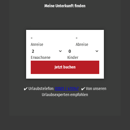
Meine Unterkunft finden
-
-
Anreise
Abreise
Erwachsene
Kinder
Jetzt buchen
✔️ Urlaubstelefon:
03501 / 470147
✔️ Von unseren
Urlaubsexperten empfohlen