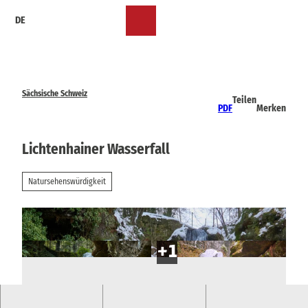
Z
DE
u
Merkzettel
Suche
Menü
m
I
n
h
a
Sächsische Schweiz
Teilen
l
PDF
Merken
t
Lichtenhainer Wasserfall
Natursehenswürdigkeit