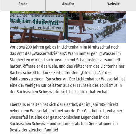
Ein historisches Wasserschauspiel, das zu den ältesten
Route
Anrufen
Website
touristischen Zielen der Region zählt.
Der Lichtenhainer Wasserfall zählt zu den traditionsreichsten
© via
www.saechsische-schweiz.de
, Marko Förs
© via
www.saechsische-schweiz.de
, AchimMeur
ter |
CC-BY
er |
CC-BY-SA
Ausflugszielen der Sächsischen Schweiz. Seit dem 19. Jahrhundert
zieht es Wanderer, Naturfreunde und Erholungssuchende in das
Tal.
© via
www.saechsische-schweiz.de
, Yvonne Brückner |
CC-BY-SA
Vor etwa 200 Jahren gab es in Lichtenhain im Kirnitzschtal noch
das Amt des „Wasserfallziehers“. Wann immer genug Wasser im
Staubecken war und sich ausreichend Schaulustige versammelt
hatten, öffnete er das Wehr, und das Plätschern des Lichtenhainer
Baches schwoll für kurze Zeit unter dem „Oh“ und „Ah“ des
Publikums zu einem Rauschen an. Der Lichtenhainer Wasserfall ist
eine der wenigen Kuriositäten aus der Frühzeit des Tourismus in
der Sächsischen Schweiz, die sich bis heute erhalten hat.
Ebenfalls erhalten hat sich der Gasthof, der im Jahr 1853 direkt
neben dem Wasserfall eröffnet wurde. Der Gasthof Lichtenhainer
Wasserfall ist eine der gastronomischen Legenden in der
Sächsischen Schweiz – und seit mehr als fünf Generationen im
Besitz der gleichen Familie!