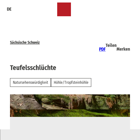
Z
DE
u
Merkzettel
Suche
Menü
m
I
n
h
a
Sächsische Schweiz
Teilen
l
PDF
Merken
t
Teufelsschlüchte
Natursehenswürdigkeit
Höhle/Tropfsteinhöhle