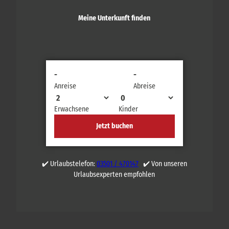
Meine Unterkunft finden
-
-
Anreise
Abreise
Erwachsene
Kinder
Jetzt buchen
✔️ Urlaubstelefon:
03501 / 470147
✔️ Von unseren
Urlaubsexperten empfohlen