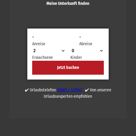
Meine Unterkunft finden
-
-
Anreise
Abreise
Erwachsene
Kinder
Jetzt buchen
✔️ Urlaubstelefon:
03501 / 470147
✔️ Von unseren
Urlaubsexperten empfohlen