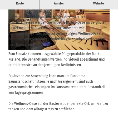
Stilvoller Spa‑Bereich mit Saunalandschaft und Anwendungen,
Route
Anrufen
Website
direkt an der Basteibrücke gelegen.
In behaglicher Landhausatmosphäre des historischen
Schweizerhauses werden Sie in der Wellness-Oase im Berghotel
Bastei meisterhaft verwöhnt. Genussmomente wie
Aromaölmassage über Ganzkörperpackungen, Wellness-Pakete
oder Tagesprogramme wie Zedernholzwannenbad versprechen
© via
www.saechsische-schweiz.de
, Andrea Flak |
CC-BY-SA
pure Entspannung.
© via
www.saechsische-schweiz.de
, Berghotel Bastei |
CC-BY-SA
Zum Einsatz kommen ausgewählte Pflegeprodukte der Marke
Kurland. Die Behandlungen werden individuell abgestimmt und
orientieren sich an den jeweiligen Bedürfnissen.
Ergänzend zur Anwendung kann man die Panorama-
Saunalandschaft nutzen. Je nach Arrangement sind auch
gastronomische Leistungen im Panoramarestaurant Bestandteil
von Tagesprogrammen.
Die Wellness-Oase auf der Bastei ist der perfekte Ort, um Kraft zu
tanken und dem Alltagsstress zu entfliehen.