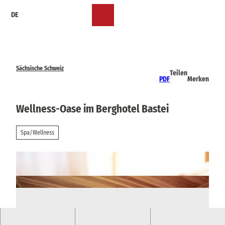
Z
DE
u
Merkzettel
Suche
Menü
m
I
n
h
a
Sächsische Schweiz
Teilen
l
PDF
Merken
t
Wellness-Oase im Berghotel Bastei
Spa/Wellness