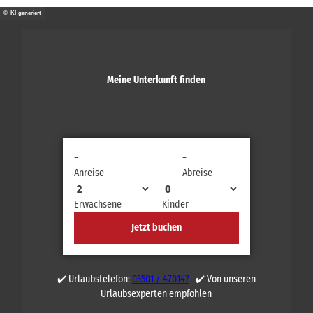
© KI-generiert
Meine Unterkunft finden
-
-
Anreise
Abreise
Erwachsene
Kinder
Jetzt buchen
✔️ Urlaubstelefon:
03501 / 470147
✔️ Von unseren
Urlaubsexperten empfohlen