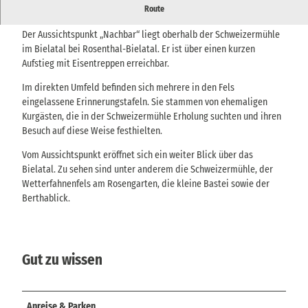
Die Aussicht vom „Nachbar“ bietet oberhalb des Tales der Biela
Route
einen Blick über das bewaldete Tal und seine markante Felsen
Der Aussichtspunkt „Nachbar“ liegt oberhalb der Schweizermühle
im Bielatal bei Rosenthal-Bielatal. Er ist über einen kurzen
Aufstieg mit Eisentreppen erreichbar.
Im direkten Umfeld befinden sich mehrere in den Fels
eingelassene Erinnerungstafeln. Sie stammen von ehemaligen
Kurgästen, die in der Schweizermühle Erholung suchten und ihren
Besuch auf diese Weise festhielten.
Vom Aussichtspunkt eröffnet sich ein weiter Blick über das
Bielatal. Zu sehen sind unter anderem die Schweizermühle, der
Wetterfahnenfels am Rosengarten, die kleine Bastei sowie der
Berthablick.
Gut zu wissen
Anreise & Parken