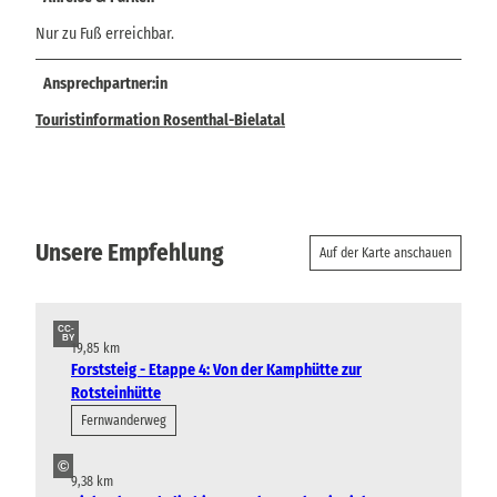
Nur zu Fuß erreichbar.
Ansprechpartner:in
Touristinformation Rosenthal-Bielatal
Unsere Empfehlung
Auf der Karte anschauen
CC-
BY
19,85 km
Forststeig - Etappe 4: Von der Kamphütte zur
Rotsteinhütte
Fernwanderweg
©
9,38 km