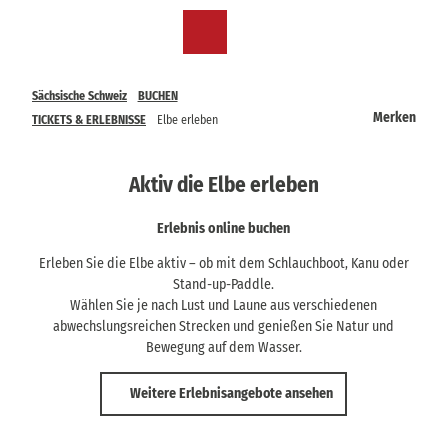
Z
u
DE
Merkzettel
Suche
Menü
m
I
n
Sächsische Schweiz
BUCHEN
h
Merken
TICKETS & ERLEBNISSE
Elbe erleben
a
l
t
Aktiv die Elbe erleben
Erlebnis online buchen
Erleben Sie die Elbe aktiv – ob mit dem Schlauchboot, Kanu oder
Stand-up-Paddle.
Wählen Sie je nach Lust und Laune aus verschiedenen
abwechslungsreichen Strecken und genießen Sie Natur und
Bewegung auf dem Wasser.
Weitere Erlebnisangebote ansehen