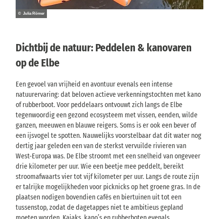
© Julia Römer
Dichtbij de natuur: Peddelen & kanovaren
op de Elbe
Een gevoel van vrijheid en avontuur evenals een intense
natuurervaring: dat beloven actieve verkenningstochten met kano
of rubberboot. Voor peddelaars ontvouwt zich langs de Elbe
tegenwoordig een gezond ecosysteem met vissen, eenden, wilde
ganzen, meeuwen en blauwe reigers. Soms is er ook een bever of
een ijsvogel te spotten. Nauwelijks voorstelbaar dat dit water nog
dertig jaar geleden een van de sterkst vervuilde rivieren van
West-Europa was. De Elbe stroomt met een snelheid van ongeveer
drie kilometer per uur. Wie een beetje mee peddelt, bereikt
stroomafwaarts vier tot vijf kilometer per uur. Langs de route zijn
er talrijke mogelijkheden voor picknicks op het groene gras. In de
plaatsen nodigen bovendien cafés en biertuinen uit tot een
tussenstop, zodat de dagetappes niet te ambitieus gepland
moeten worden. Kajaks, kano’s en rubberboten evenals