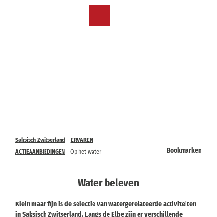
T
o
NL
Bookmark
Zoeken
Menu
c
lijst
o
n
t
e
n
t
Saksisch Zwitserland
ERVAREN
Bookmarken
ACTIEAANBIEDINGEN
Op het water
Water beleven
Klein maar fijn is de selectie van watergerelateerde activiteiten
in Saksisch Zwitserland. Langs de Elbe zijn er verschillende