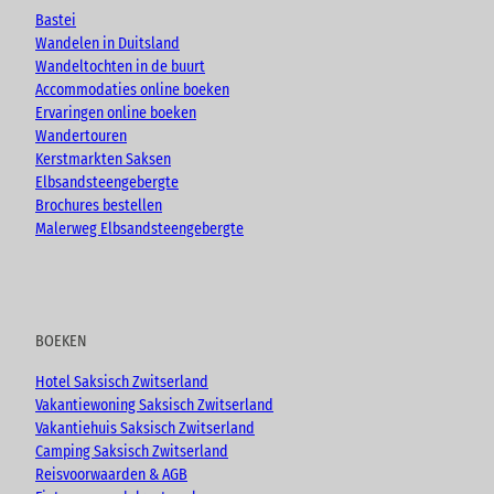
e
o
r
Bastei
k
a
Wandelen in Duitsland
m
Wandeltochten in de buurt
Accommodaties online boeken
Ervaringen online boeken
Wandertouren
Kerstmarkten Saksen
Elbsandsteengebergte
Brochures bestellen
Malerweg Elbsandsteengebergte
BOEKEN
Hotel Saksisch Zwitserland
Vakantiewoning Saksisch Zwitserland
Vakantiehuis Saksisch Zwitserland
Camping Saksisch Zwitserland
Reisvoorwaarden & AGB