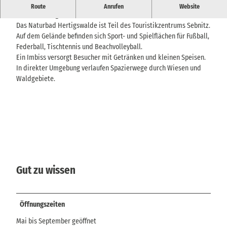
Naturfreibad mit Liegewiese, Spielplatz und Imbiss im Sebnitzer
Route
Anrufen
Website
Ortsteil Hertigswalde.
Das Naturbad Hertigswalde ist Teil des Touristikzentrums Sebnitz.
Auf dem Gelände befinden sich Sport- und Spielflächen für Fußball,
Federball, Tischtennis und Beachvolleyball.
Ein Imbiss versorgt Besucher mit Getränken und kleinen Speisen.
In direkter Umgebung verlaufen Spazierwege durch Wiesen und
Waldgebiete.
Gut zu wissen
Öffnungszeiten
Mai bis September geöffnet