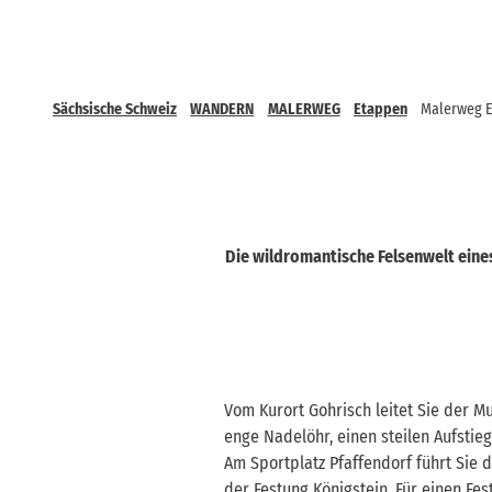
Sächsische Schweiz
WANDERN
MALERWEG
Etappen
Malerweg E
Die wildromantische Felsenwelt eine
Vom Kurort Gohrisch leitet Sie der M
enge Nadelöhr, einen steilen Aufstie
Am Sportplatz Pfaffendorf führt Sie 
der Festung Königstein. Für einen F