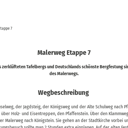
tappe 7
Malerweg Etappe 7
s zerklüfteten Tafelbergs und Deutschlands schönste Bergfestung s
des Malerwegs.
Wegbeschreibung
uselweg, der Jagdsteig, der Königsweg und der Alte Schulweg nach P
g über Holz- und Eisentreppen, den Pfaffenstein. Über den Klammweg
der Malerweg nach Königstein. Sie gehen an der Stadtkirche vorbei 
estungsbesuch sollte man 2 Stunden extra einplanen. Auf der alten 