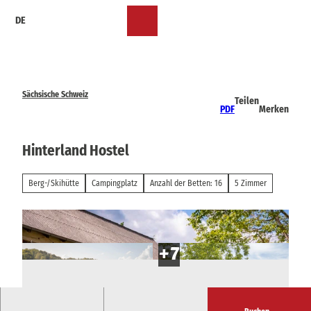
Z
DE
u
Merkzettel
Suche
Menü
m
I
n
h
a
Sächsische Schweiz
Teilen
l
PDF
Merken
t
Hinterland Hostel
Berg-/Skihütte
Campingplatz
Anzahl der Betten: 16
5 Zimmer