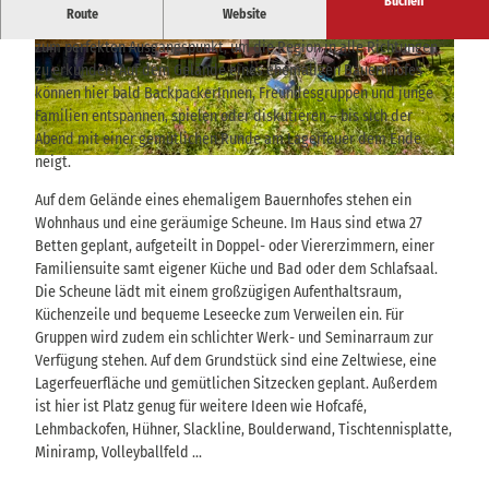
Buchen
Route
Website
Die Lage direkt am Elberadweg in Kurort Rathen macht das Hostel
zum perfekten Ausgangspunkt, um die Region in alle Richtungen
© Christoph Hubrich |
CC-BY-NC
© Christoph Hubrich |
CC-BY-NC
zu erkunden. Auf dem Gelände eines ehemaligen Bauernhofes
können hier bald BackpackerInnen, Freundesgruppen und junge
Familien entspannen, spielen oder diskutieren – bis sich der
Abend mit einer gemütlichen Runde am Lagerfeuer dem Ende
neigt.
© Jonathan Schöps |
CC-BY-NC
Auf dem Gelände eines ehemaligem Bauernhofes stehen ein
Wohnhaus und eine geräumige Scheune. Im Haus sind etwa 27
Betten geplant, aufgeteilt in Doppel- oder Viererzimmern, einer
Familiensuite samt eigener Küche und Bad oder dem Schlafsaal.
Die Scheune lädt mit einem großzügigen Aufenthaltsraum,
Küchenzeile und bequeme Leseecke zum Verweilen ein. Für
Gruppen wird zudem ein schlichter Werk- und Seminarraum zur
Verfügung stehen. Auf dem Grundstück sind eine Zeltwiese, eine
Lagerfeuerfläche und gemütlichen Sitzecken geplant. Außerdem
ist hier ist Platz genug für weitere Ideen wie Hofcafé,
Lehmbackofen, Hühner, Slackline, Boulderwand, Tischtennisplatte,
Miniramp, Volleyballfeld …