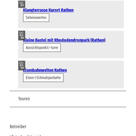
CC-
BY
Klangterrasse Kurort Rathen
Sehenswertes
CC-
BY-
SA
Kleine Bastei mit Rhododendronpark (Rathen)
Aussichtspunkt/-turm
CC-
BY-
SA
Eisenbahnwelten Rathen
Eisen-/Schmalspurbahn
Touren
Betreiber