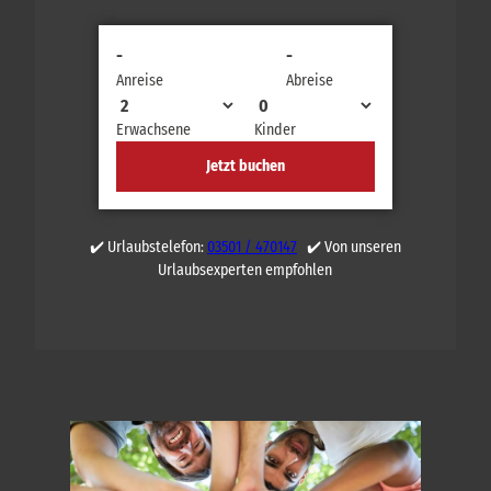
-
-
Anreise
Abreise
Erwachsene
Kinder
Jetzt buchen
✔️ Urlaubstelefon:
03501 / 470147
✔️ Von unseren
Urlaubsexperten empfohlen