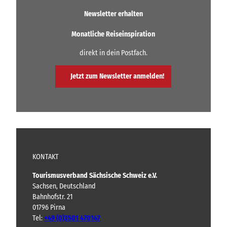
d
l
e
Newsletter erhalten
i
e
n
b
r
w
Monatliche Reiseinspiration
n
e
o
i
h
k
direkt in dein Postfach.
s
n
t
u
o
n
Jetzt zum Newsletter anmelden!
n
g
l
e
i
n
,
n
F
e
e
b
r
u
i
c
e
KONTAKT
h
n
h
e
Tourismusverband Sächsische Schweiz e.V.
ä
n
Sachsen, Deutschland
u
Bahnhofstr. 21
s
01796 Pirna
e
Tel:
+49 (0)3501 470147
r