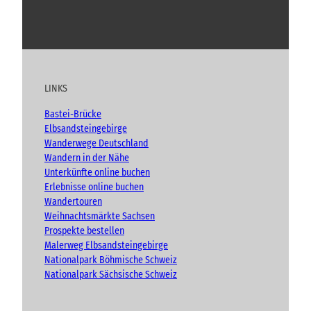
u
n
Y
F
I
B
d
o
a
n
l
H
e
u
c
s
o
r
t
e
t
g
b
u
b
a
LINKS
e
b
o
g
r
e
o
r
g
Bastei-Brücke
k
a
e
Elbsandsteingebirge
n
m
Wanderwege Deutschland
Wandern in der Nähe
Unterkünfte online buchen
Erlebnisse online buchen
Wandertouren
Weihnachtsmärkte Sachsen
Prospekte bestellen
Malerweg Elbsandsteingebirge
Nationalpark Böhmische Schweiz
Nationalpark Sächsische Schweiz