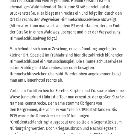
und rechtshaltend weiter gelaufen. Hohburkersdorf ist ein
ehemaliges Waldhufendorf. Die kleine Straße endet auf der
Brückenstraße. Hier biegt man rechts ein und folgt ihr durch den
Ort bis rechts der Wegweiser Himmelschlüsselwiese abzweigt.
(Alternativ kann man auch auf dem E3 weiterlaufen, der am Ende
der Straße in einen Waldweg übergeht und hier der Wegweisung
Himmelschlüsselweg folgt.)
Man befindet sich nun in Zeschnig, ein als Rundling angelegter
kleiner Ort. Speziell im Frühjahr sind hier die zahlreich blühenden
Himmelschlüssel ein Naturschauspiel. Die Himmelschlüsselwiese
ist im Frühling mit Märzenbescher oder besagten
Himmelschlüsselchen übersäht. Wieder oben angekommen biegt
man am Bienenhotel rechts ab.
Vorbei an Zuchtteichen für Forelle, Karpfen und Co. sowie über eine
Wiese (unmarkiert) führt die Tour nun erneut zu der großen Straße
Namens Rennstrecke. Der Name stammt übrigens von
den Bergrennen, die von hier von 1926 bis 1933 stattfanden. Bis
1939 wurde die Rennstrecke zum 10 km langen
"Großdeutschlandring" ausgebaut und sollte ein Gegenstück zum
Nürburgring werden. Doch Kriegsausbruch und Nachkriegszeit