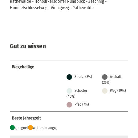
Rathewalde - Hohburkersdorfer Rundblick - Zeschnig -
Himmelschlüsselweg - Viebigweg - Rathewalde
Gut zu wissen
Wegebeläge
Straße (3%)
Asphalt
(26%)
Schotter
Weg (19%)
(46%)
Pfad (7%)
Beste Jahreszeit
geeignet
wetterabhängig