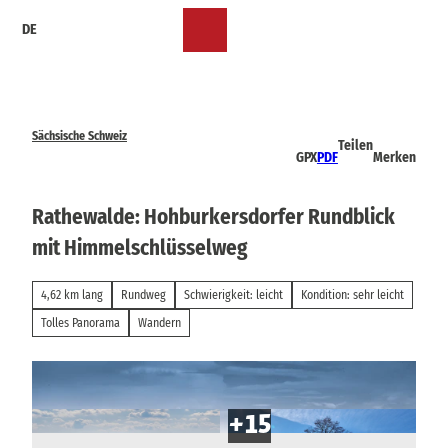
Z
DE
u
Merkzettel
Suche
Menü
m
I
n
h
a
Sächsische Schweiz
Teilen
l
GPX
PDF
Merken
t
Rathewalde: Hohburkersdorfer Rundblick
mit Himmelschlüsselweg
4,62 km lang
Rundweg
Schwierigkeit: leicht
Kondition: sehr leicht
Tolles Panorama
Wandern