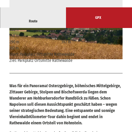
GPX
Route
1:30 h
4,62 km
© Yvonne Brückner, Tourismusverband Sächsis
© Yvonne Brückner, Tourismusverband Sächsis
148 m
148 m
che Schweiz |
CC-BY-SA
che Schweiz |
CC-BY-SA
290 m
392 m
102 m
Start: Parkplatz Ortsmitte Rathewalde
Ziel: Parkplatz Ortsmitte Rathewalde
© Sebastian Thiel, Tourismusverband Sächsische Schweiz
Was für ein Panorama! Osterzgebirge, böhmisches Mittelgebirge,
Zittauer Gebirge, Stolpen und Bischofswerda liegen dem
Wanderer am Hohburkersdorfer Rundblick zu Füßen. Schon
Napoleon soll diesen Aussichtspunkt geschätzt haben – wegen
seiner strategischen Bedeutung. Eine entspannte und sonnige
ViereinhalbKilometer-Tour dahin beginnt und endet in
Rathewalde einem Ortsteil von Hohnstein.