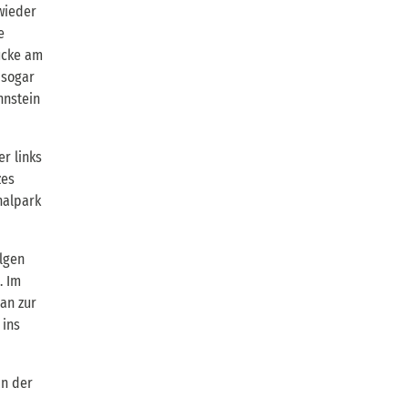
wieder
e
rücke am
 sogar
hnstein
er links
zes
nalpark
olgen
. Im
an zur
 ins
an der