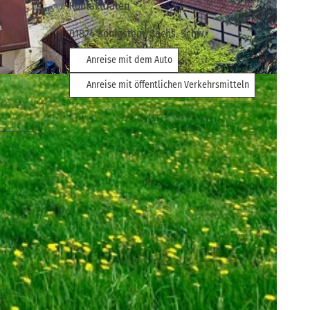
Kontaktdaten
01824
Königstein/Sächs. Schw.
Anreise mit dem Auto
Anreise mit öffentlichen Verkehrsmitteln