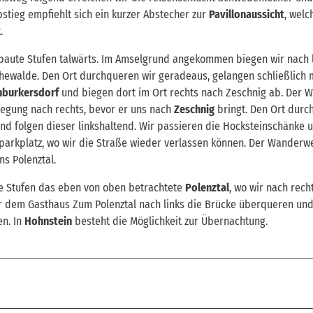
stieg empfiehlt sich ein kurzer Abstecher zur
Pavillonaussicht
, welc
.
baute Stufen talwärts. Im Amselgrund angekommen biegen wir nach 
hewalde. Den Ort durchqueren wir geradeaus, gelangen schließlich 
burkersdorf
und biegen dort im Ort rechts nach Zeschnig ab. Der We
egung nach rechts, bevor er uns nach
Zeschnig
bringt. Den Ort durc
und folgen dieser linkshaltend. Wir passieren die Hocksteinschänke 
nparkplatz, wo wir die Straße wieder verlassen können. Der Wanderw
ns Polenztal.
te Stufen das eben von oben betrachtete
Polenztal
, wo wir nach rech
er dem Gasthaus Zum Polenztal nach links die Brücke überqueren un
en. In
Hohnstein
besteht die Möglichkeit zur Übernachtung.