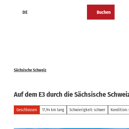
Z
u
DE
Buchen
Kalender
Merkzettel
Suche
Menü
m
I
n
h
a
l
t
Sächsische Schweiz
Auf dem E3 durch die Sächsische Schwei
Geschlossen
17,94 km lang
Schwierigkeit: schwer
Kondition: