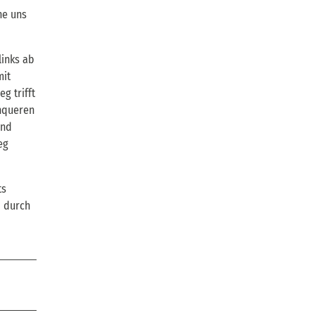
he uns
links ab
mit
g trifft
hqueren
und
eg
ts
d durch