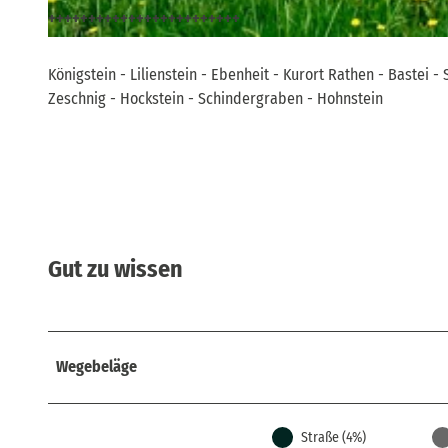
++++++++++++++++++++++++
© Peggy Nestler, Tourismusverband Sächsische Schweiz
Königstein - Lilienstein - Ebenheit - Kurort Rathen - Baste
Zeschnig - Hockstein - Schindergraben - Hohnstein
Gut zu wissen
Wegebeläge
Straße (4%)