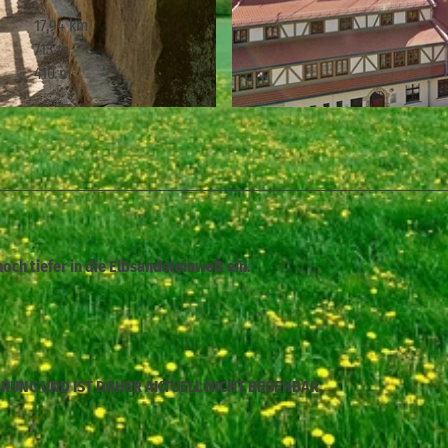
17,94 km
713 m
410 m
© Achim Meurer, Tourismusverband Sächsische Schweiz
och tiefer in die Elbsandsteinwelt ein.
ERRUNG UND IST DAHER AKTUELL NICHT BEGEHBAR.