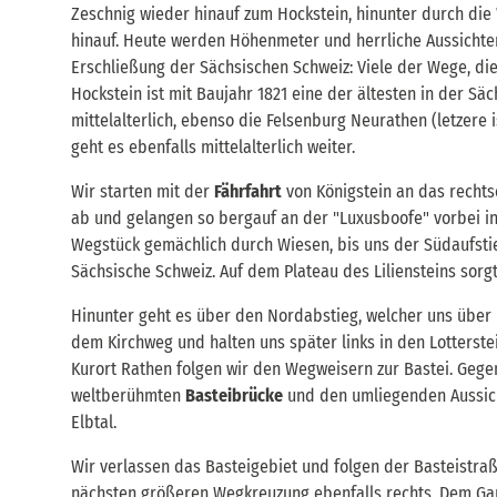
Zeschnig wieder hinauf zum Hockstein, hinunter durch die
hinauf. Heute werden Höhenmeter und herrliche Aussichten
Erschließung der Sächsischen Schweiz: Viele der Wege, die
Hockstein ist mit Baujahr 1821 eine der ältesten in der S
mittelalterlich, ebenso die Felsenburg Neurathen (letzere
geht es ebenfalls mittelalterlich weiter.
Wir starten mit der
Fährfahrt
von Königstein an das rechtse
ab und gelangen so bergauf an der "Luxusboofe" vorbei in
Wegstück gemächlich durch Wiesen, bis uns der Südaufst
Sächsische Schweiz. Auf dem Plateau des Liliensteins sorgt
Hinunter geht es über den Nordabstieg, welcher uns über k
dem Kirchweg und halten uns später links in den Lotterste
Kurort Rathen folgen wir den Wegweisern zur Bastei. Ge
weltberühmten
Basteibrücke
und den umliegenden Aussich
Elbtal.
Wir verlassen das Basteigebiet und folgen der Basteistraß
nächsten größeren Wegkreuzung ebenfalls rechts. Dem Ga