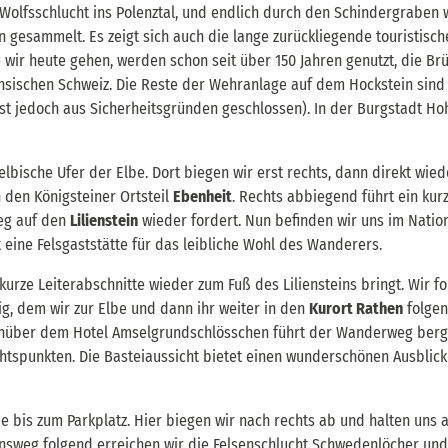
 Wolfsschlucht ins Polenztal, und endlich durch den Schindergraben 
 gesammelt. Es zeigt sich auch die lange zurückliegende touristisch
 wir heute gehen, werden schon seit über 150 Jahren genutzt, die B
ächsischen Schweiz. Die Reste der Wehranlage auf dem Hockstein sind
 ist jedoch aus Sicherheitsgründen geschlossen). In der Burgstadt Ho
lbische Ufer der Elbe. Dort biegen wir erst rechts, dann direkt wied
 den Königsteiner Ortsteil
Ebenheit
. Rechts abbiegend führt ein kur
ieg auf den
Lilienstein
wieder fordert. Nun befinden wir uns im Natio
 eine Felsgaststätte für das leibliche Wohl des Wanderers.
urze Leiterabschnitte wieder zum Fuß des Liliensteins bringt. Wir f
ig, dem wir zur Elbe und dann ihr weiter in den
Kurort Rathen
folgen
genüber dem Hotel Amselgrundschlösschen führt der Wanderweg berg
tspunkten. Die Basteiaussicht bietet einen wunderschönen Ausblick
e bis zum Parkplatz. Hier biegen wir nach rechts ab und halten uns 
nsweg folgend erreichen wir die Felsenschlucht Schwedenlöcher und