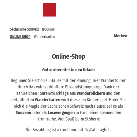
Z
u
Merkzettel
Suche
Menü
m
I
n
Sächsische Schweiz
BUCHEN
h
Merken
ONLINE SHOP
Wanderkarten
a
l
t
Online-Shop
Gut vorbereitet in den Urlaub
Beginnen Sie schon zu Hause mit der Planung Ihrer Wandertouren
durch das wild zerklüftete Elbsandsteingebirge. Dank der
zahlreichen Tourenvorschläge aus
Wanderbüchern
und den
detaillierten
Wanderkarten
wird dies zum Kinderspiel. Holen Sie
sich die Magie der Sächsischen Schweiz nach Hause, sei es als
Souvenir
oder als
Lesevergnügen
in Form einer spannenden
Krimireihe. Viel Spaß beim Stöbern!
Die Bezahlung ist aktuell nur mit PayPal möglich.