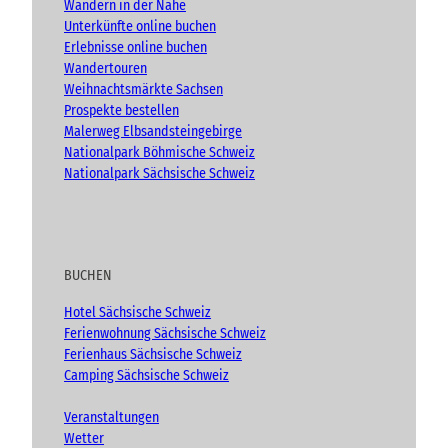
Wandern in der Nähe
v
Unterkünfte online buchen
e
n
Erlebnisse online buchen
t
Wandertouren
)
Weihnachtsmärkte Sachsen
Prospekte bestellen
Malerweg Elbsandsteingebirge
Nationalpark Böhmische Schweiz
Nationalpark Sächsische Schweiz
BUCHEN
Hotel Sächsische Schweiz
Ferienwohnung Sächsische Schweiz
Ferienhaus Sächsische Schweiz
Camping Sächsische Schweiz
Veranstaltungen
Wetter