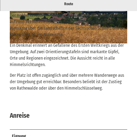
Aussichtspunkt mit weitem Blick über die Sächsische Schweiz,
Route
das Osterzgebirge und bis nach Böhmen.
Der Hohburkersdorfer Rundblick liegt südlich von Hohburkersdorf
© Yvonne Brückner, Tourismusverband Sächsis
© Yvonne Brückner, Tourismusverband Sächsis
che Schweiz |
CC-BY-SA
che Schweiz |
CC-BY-SA
auf rund 393 Metern Höhe. Die freie Kuppe bietet ein weites
Panorama über die Landschaften der Sächsischen Schweiz und bei
klarer Sicht bis ins Böhmische.
Ein Denkmal erinnert an Gefallene des Ersten Weltkriegs aus der
© THIEL Public Relations, Sebastian Thiel |
CC-BY-SA
Umgebung. Auf zwei Orientierungstafeln sind markante Gipfel,
Orte und Regionen eingezeichnet. Die Aussicht reicht in alle
Himmelsrichtungen.
Der Platz ist offen zugänglich und über mehrere Wanderwege aus
der Umgebung gut erreichbar. Besonders beliebt ist der Zustieg
von Rathewalde oder über den Himmelschlüsselweg.
Anreise
Eignung