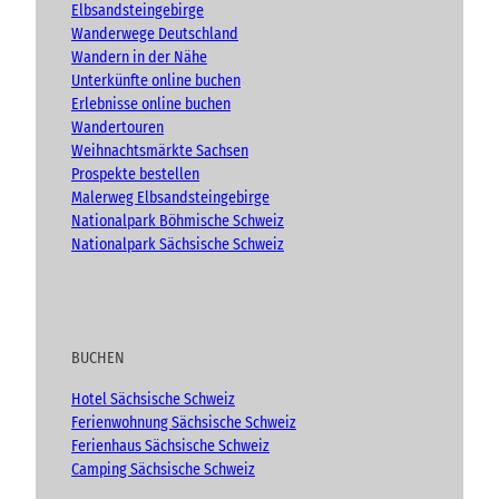
(
k
a
Elbsandsteingebirge
A
m
Wanderwege Deutschland
d
Wandern in der Nähe
v
Unterkünfte online buchen
e
n
Erlebnisse online buchen
t
Wandertouren
)
Weihnachtsmärkte Sachsen
Prospekte bestellen
Malerweg Elbsandsteingebirge
Nationalpark Böhmische Schweiz
Nationalpark Sächsische Schweiz
BUCHEN
Hotel Sächsische Schweiz
Ferienwohnung Sächsische Schweiz
Ferienhaus Sächsische Schweiz
Camping Sächsische Schweiz