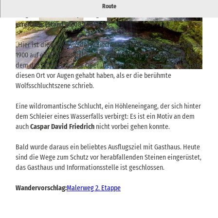
Amselfall - Inspirationsort von Caspar David Friedrich
Route
Aufgrund einer Waldsperrung ist der Amselfall aktuell nicht zu
erreichen. (Stand 05.08.2026)
© via
www.saechsische-schweiz.de
, Hamburger
© via
www.saechsische-schweiz.de
, A. Meurer |
Kunsthalle, bpk, Foto: Christoph Irrgang |
CC-BY-SA
CC-BY-ND
„Hier ist die Stelle, wo der Freischütz seine Kugeln goss“, stand um
1900 auf einer Steintafel am Amselfall. Johann Friedrich Kind, von
dem das Libretto für die Oper „Der Freischütz“ stammt, soll genau
© via
www.saechsische-schweiz.de
, A. Meurer |
CC-BY-SA
diesen Ort vor Augen gehabt haben, als er die berühmte
Wolfsschluchtszene schrieb.
Eine wildromantische Schlucht, ein Höhleneingang, der sich hinter
dem Schleier eines Wasserfalls verbirgt: Es ist ein Motiv an dem
auch
Caspar David Friedrich
nicht vorbei gehen konnte.
Bald wurde daraus ein beliebtes Ausflugsziel mit Gasthaus. Heute
sind die Wege zum Schutz vor herabfallenden Steinen eingerüstet,
das Gasthaus und Informationsstelle ist geschlossen.
Wandervorschlag:
Malerweg 2. Etappe