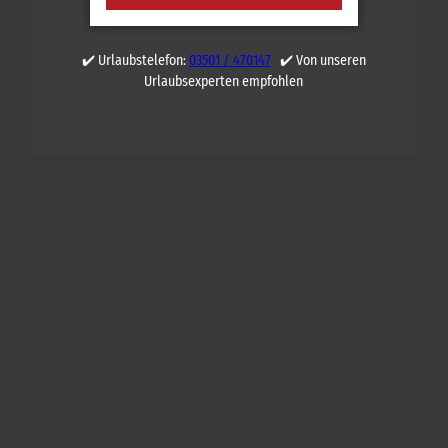
✔️ Urlaubstelefon:
03501 / 470147
✔️ Von unseren
Urlaubsexperten empfohlen
Q