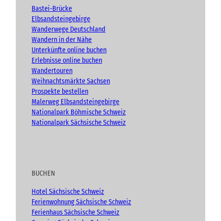
e
o
r
Bastei-Brücke
k
a
Elbsandsteingebirge
m
Wanderwege Deutschland
Wandern in der Nähe
Unterkünfte online buchen
Erlebnisse online buchen
Wandertouren
Weihnachtsmärkte Sachsen
Prospekte bestellen
Malerweg Elbsandsteingebirge
Nationalpark Böhmische Schweiz
Nationalpark Sächsische Schweiz
BUCHEN
Hotel Sächsische Schweiz
Ferienwohnung Sächsische Schweiz
Ferienhaus Sächsische Schweiz