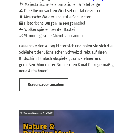
t
,
🏞️ Majestätische Felsformationen & Tafelberge
r
J
🌊 Die Elbe im sanften Wechsel der Jahreszeiten
a
e
n
🌲 Mystische Wälder und stille Schluchten
t
s
🏰 Historische Burgen im Morgennebel
z
p
t
☁️ Wolkenspiele über der Bastei
o
b
🌙 Stimmungsvolle Abendpanoramen
r
u
t
c
Lassen Sie den Alltag hinter sich und holen Sie sich die
,
h
Schönheit der Sächsischen Schweiz direkt auf Ihren
J
e
Bildschirm! Einfach abspielen, zurücklehnen und
e
n
t
genießen. Abonnieren Sie unseren Kanal für regelmäßig
!
z
neue Aufnahmen!
t
b
Screensaver ansehen
u
c
h
e
n
!
© Yvonne Brückner / TVSSW