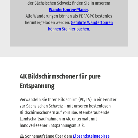
n
der Sächsischen Schweiz finden Sie in unserem
e
n
f
Wandertouren-Planer
.
U
p
t
Alle Wanderungen können als PDF/GPX kostenlos
n
ä
e
t
heruntergeladen werden.
Geführte Wandertouren
n
c
e
können Sie hier buchen.
i
k
r
n
k
k
ü
l
n
.
f
G
t
e
e
p
n
ä
4K Bildschirmschoner für pure
i
c
n
Entspannung
k
k
t
l
r
Verwandeln Sie Ihren Bildschirm (PC, TV) in ein Fenster
.
a
G
zur Sächsischen Schweiz – mit unseren kostenlosen
n
e
Bildschirmschonern auf YouTube. Atemberaubende
s
p
p
Landschaftsaufnahmen in 4K, untermalt mit
ä
o
handverlesener Entspannungsmusik.
c
r
k
t
🌅 Sonnenaufgänge über dem
Elbsandsteingebirge