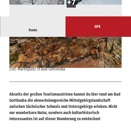
GPX
Route
2:55 h
9,34 km
© Alrun Flechsig
© Anne Seltmann / STAATSBETRIEB SACHSE
254 m
257 m
NFORST Nationalparkverwaltung Sächsische Sc
hweiz, Tourismusverband Sächsische Schweiz
337 m
511 m
174 m
Start: Marktplatz in Bad Gottleuba
Ziel: Marktplatz in Bad Gottleuba
© Alrun Flechsig
Abseits der großen Tourismusströme kannst du hier rund um Bad
Gottleuba die abwechslungsreiche Mittelgebirgslandschaft
zwischen Sächsischer Schweiz und Osterzgebirge erleben. Nicht
nur wunderbare Natur, sondern auch kulturhistorisch
Interessantes ist auf dieser Wanderung zu entdecken!