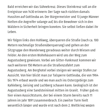
Bald erreichen wir das Sühnekreuz. Dieses Steinkreuz soll an die
Ereignisse von 1430 erinnern: Der Sage nach rückten damals
Hussiten auf Gottleuba an. Der Bürgermeister und 13 junge Männer
hielten die Angreifer solange auf, bis die Bewohner sich in den
Wäldern in Sicherheit bringen konnten. Sie selbst ließen dabei ihr
Leben.
Wir folgen links den Hohlweg, überqueren die Straße (nach ca. 100
Metern nochmalige Straßenüberquerung) und gehen an der
Sitzgruppe den Wanderweg geradeaus weiter durch Wiesen und
Felder. An den ersten Wohnhäusern wird uns der Weg zum
Augustusberg gewiesen. Vorbei am Gitter-Funkmast kommen wir
nach weiteren 150 Metern an die Straßenzufahrt zum
Augustusberg. Am Berghotel vorbei steigen wir wenige Stufen zur
Aussicht. Von hier blickt man zur Talsperre Gottleuba, die von 1964
bis 1974 erbaut wurde und wo man auch ins Osterzgebirge zum
Kahleberg, Geising und Luchberg schauen kann. Geologisch ist der
Augustusberg eine Sandsteininsel mitten im Granit. Früher gab es
hier einen Aussichtsturm, der bei einem Sturm bereits nach 11
Jahren im Jahr 1891 zusammenbrach. Ein zweiter Turm hielt
wesentlich länger und wurde erst nach dem 2. Weltkrieg wegen