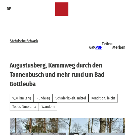
Z
DE
u
Merkzettel
Suche
Menü
m
I
n
h
a
Sächsische Schweiz
Teilen
l
GPX
PDF
Merken
t
Augustusberg, Kammweg durch den
Tannenbusch und mehr rund um Bad
Gottleuba
9,34 km lang
Rundweg
Schwierigkeit: mittel
Kondition: leicht
Tolles Panorama
Wandern