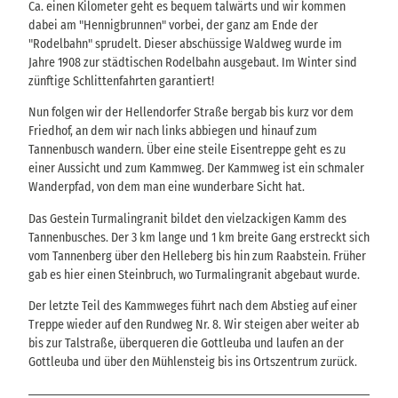
Ca. einen Kilometer geht es bequem talwärts und wir kommen
dabei am "Hennigbrunnen" vorbei, der ganz am Ende der
"Rodelbahn" sprudelt. Dieser abschüssige Waldweg wurde im
Jahre 1908 zur städtischen Rodelbahn ausgebaut. Im Winter sind
zünftige Schlittenfahrten garantiert!
Nun folgen wir der Hellendorfer Straße bergab bis kurz vor dem
Friedhof, an dem wir nach links abbiegen und hinauf zum
Tannenbusch wandern. Über eine steile Eisentreppe geht es zu
einer Aussicht und zum Kammweg. Der Kammweg ist ein schmaler
Wanderpfad, von dem man eine wunderbare Sicht hat.
Das Gestein Turmalingranit bildet den vielzackigen Kamm des
Tannenbusches. Der 3 km lange und 1 km breite Gang erstreckt sich
vom Tannenberg über den Helleberg bis hin zum Raabstein. Früher
gab es hier einen Steinbruch, wo Turmalingranit abgebaut wurde.
Der letzte Teil des Kammweges führt nach dem Abstieg auf einer
Treppe wieder auf den Rundweg Nr. 8. Wir steigen aber weiter ab
bis zur Talstraße, überqueren die Gottleuba und laufen an der
Gottleuba und über den Mühlensteig bis ins Ortszentrum zurück.