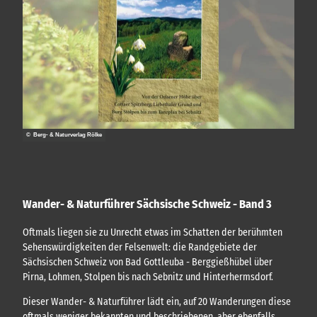
t
n
e
u
o
d
n
f
e
l
s
e
r
l
c
n
u
h
n
n
t
i
"
g
c
h
e
h
a
n
t
l
,
e
t
E
n
© Berg- & Naturverlag Rölke
u
i
(
n
n
A
t
d
v
r
v
e
i
e
Wander- & Naturführer Sächsische Schweiz - Band 3
r
t
n
g
t
t
Oftmals liegen sie zu Unrecht etwas im Schatten der berühmten
e
s
)
Sehenswürdigkeiten der Felsenwelt: die Randgebiete der
k
s
a
Sächsischen Schweiz von Bad Gottleuba - Berggießhübel über
s
r
Pirna, Lohmen, Stolpen bis nach Sebnitz und Hinterhermsdorf.
l
t
i
e
Dieser Wander- & Naturführer lädt ein, auf 20 Wanderungen diese
c
n
oftmals weniger bekannten und beschriebenen, aber ebenfalls