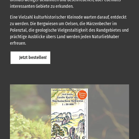
h
,
interessanten Gebiete zu erkunden.
F
!
ü
Eine Vielzahl kulturhistorischer Kleinode warten darauf, entdeckt
h
zu werden. Die Bergwiesen um Oelsen, die Märzenbecher im
r
Polenztal, die geologische Vielgestaltigkeit des Randgebietes und
u
prächtige Ausblicke übers Land werden jeden Naturliebhaber
n
g
erfreuen.
e
n
Jetzt bestellen!
.
.
.