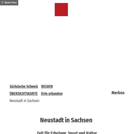
Z
© Sarah Haut
u
DE
Merkzettel
Suche
Menü
m
I
n
h
a
l
t
Sächsische Schweiz
REGION
Merken
ÜBERSICHTSKARTE
Orte erkunden
Neustadt in Sachsen
Neustadt in Sachsen
Zeit für Erholung, Sport und Kultur