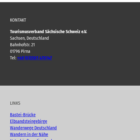
KONTAKT
Tourismusverband Sächsische Schweiz e.V.
Sachsen, Deutschland
Bahnhofstr. 21
01796 Pirna
Tel:
+49 (0)3501 470147
Y
F
I
B
o
a
n
l
u
c
s
o
t
e
t
g
u
b
a
LINKS
b
o
g
e
o
r
Bastei-Brücke
k
a
Elbsandsteingebirge
m
Wanderwege Deutschland
Wandern in der Nähe