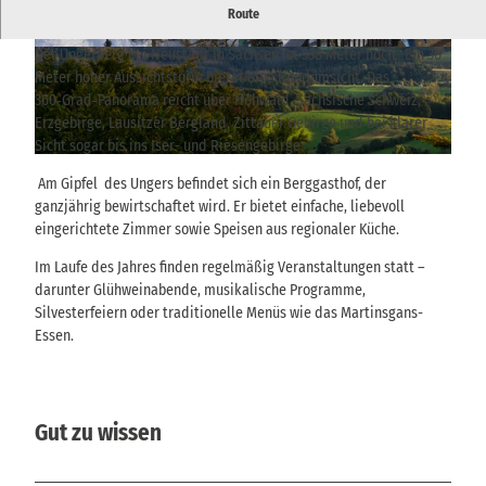
Aussichtsturm mit Rundumblick vom Ungerberg über weite
Route
Landschaften bis ins Riesengebirge
Der Ungerberg bei Neustadt in Sachsen ist 538 Meter hoch. Ein 30
© TVSSW, Hans Fineart |
CC-BY
© TVSSW, Hans Fineart |
CC-BY
Meter hoher Aussichtsturm bietet eine Rundumsicht. Das
360‑Grad‑Panorama reicht über Hohwald, Sächsische Schweiz,
Erzgebirge, Lausitzer Bergland, Zittauer Gebirge und bei klarer
Sicht sogar bis ins Iser- und Riesengebirge.
© via
www.saechsische-schweiz.de
, Philipp Zieger |
CC-BY
Am Gipfel des Ungers befindet sich ein Berggasthof, der
ganzjährig bewirtschaftet wird. Er bietet einfache, liebevoll
eingerichtete Zimmer sowie Speisen aus regionaler Küche.
Im Laufe des Jahres finden regelmäßig Veranstaltungen statt –
darunter Glühweinabende, musikalische Programme,
Silvesterfeiern oder traditionelle Menüs wie das Martinsgans-
Essen.
Gut zu wissen