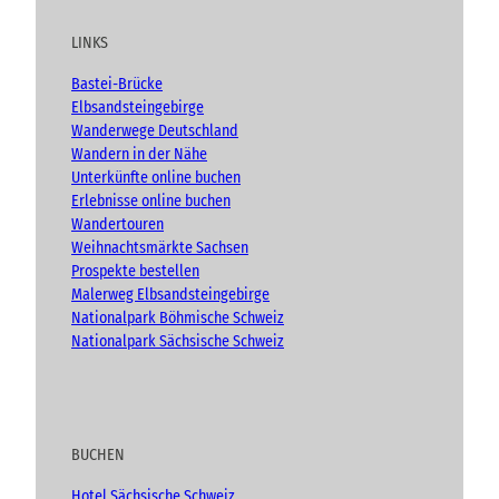
t
e
t
g
h
u
b
a
t
LINKS
b
o
g
e
e
o
r
n
Bastei-Brücke
(
k
a
Elbsandsteingebirge
A
m
Wanderwege Deutschland
d
Wandern in der Nähe
v
Unterkünfte online buchen
e
n
Erlebnisse online buchen
t
Wandertouren
)
Weihnachtsmärkte Sachsen
Prospekte bestellen
Malerweg Elbsandsteingebirge
Nationalpark Böhmische Schweiz
Nationalpark Sächsische Schweiz
BUCHEN
Hotel Sächsische Schweiz