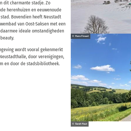
in dit charmante stadje. Zo
 oude herenhuizen en eeuwenoude
 stad. Bovendien heeft Neustadt
enzwembad van Oost-Saksen met een
t daarmee ideale omstandigheden
© Hans Fineart
 beauty.
omgeving wordt vooral gekenmerkt
eustadthalle, door verenigingen,
um en door de stadsbibliotheek.
© Sarah Haut