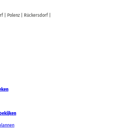
f | Polenz | Rückersdorf |
oeken
bekijken
plannen