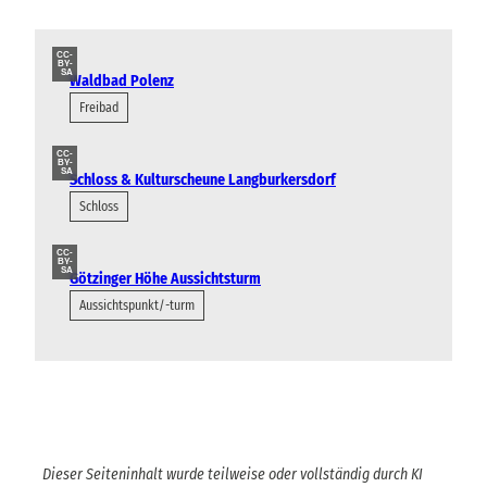
CC-
BY-
SA
Waldbad Polenz
Freibad
CC-
BY-
SA
Schloss & Kulturscheune Langburkersdorf
Schloss
CC-
BY-
SA
Götzinger Höhe Aussichtsturm
Aussichtspunkt/-turm
Dieser Seiteninhalt wurde teilweise oder vollständig durch KI