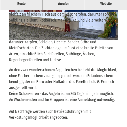
Ganzjährig frischer Fisch - auch zum selber Fangen!
Route
Anrufen
Website
Das Familienunternehmen Forellenhof G. Ermisch bietet eine
Vielfalt an frischem Fisch aus dem Räucherofen, darunter Forelle,
© via
www.saechsische-schweiz.de
, Yvonne Brü
© via
www.saechsische-schweiz.de
, Yvonne Brü
ckner |
CC-BY-SA
ckner |
CC-BY-SA
Saibling, Heilbutt, Rotbarsch, Makrele, Aal und viele weitere
Sorten.
In den Teichen werden verschiedene Fischarten gezüchtet,
darunter Karpfen, Schleien, Hechte, Zander, Störe und
© via
www.saechsische-schweiz.de
, Yvonne Brückner |
CC-BY-SA
Kleinfischarten. Die Zuchtanlage umfasst eine breite Palette von
Arten, einschließlich Bachforellen, Saiblinge, Äschen,
Regenbogenforellen und Lachse.
An den zwei wunderschönen Angelteichen besteht die Möglichkeit,
ohne Fischereischein zu angeln, jedoch wird ein Erlaubnisschein
benötigt, der im Büro oder Hofladen des Forellenhofs G. Ermisch
ausgestellt wird.
Keine Schonzeiten - das Angeln ist an 365 Tagen im Jahr möglich.
An Wochenenden und für Gruppen ist eine Anmeldung notwendig.
Auf Nachfrage werden auch Betriebsführungen mit
Verkostungsmöglichkeit angeboten.