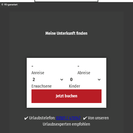
© KI-generiert
Meine Unterkunft finden
-
-
Anreise
Abreise
Erwachsene
Kinder
Jetzt buchen
✔️ Urlaubstelefon:
03501 / 470147
✔️ Von unseren
Urlaubsexperten empfohlen