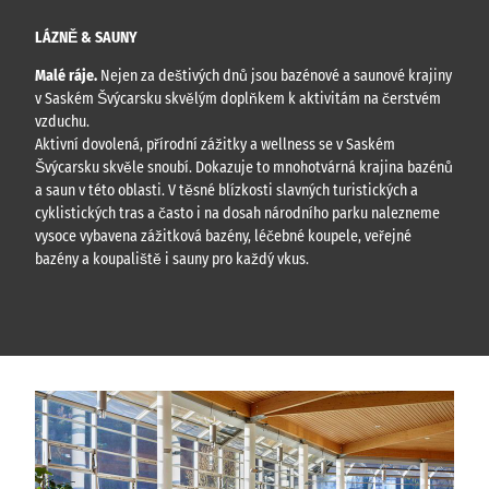
LÁZNĚ & SAUNY
Malé ráje.
Nejen za deštivých dnů jsou bazénové a saunové krajiny
v Saském Švýcarsku skvělým doplňkem k aktivitám na čerstvém
vzduchu.
Aktivní dovolená, přírodní zážitky a wellness se v Saském
Švýcarsku skvěle snoubí. Dokazuje to mnohotvárná krajina bazénů
a saun v této oblasti. V těsné blízkosti slavných turistických a
cyklistických tras a často i na dosah národního parku nalezneme
vysoce vybavena zážitková bazény, léčebné koupele, veřejné
bazény a koupaliště i sauny pro každý vkus.