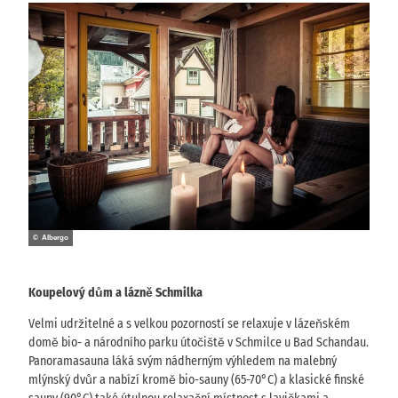
© Albergo
Koupelový dům a lázně Schmilka
Velmi udržitelné a s velkou pozorností se relaxuje v lázeňském
domě bio- a národního parku útočiště v Schmilce u Bad Schandau.
Panoramasauna láká svým nádherným výhledem na malebný
mlýnský dvůr a nabízí kromě bio-sauny (65-70°C) a klasické finské