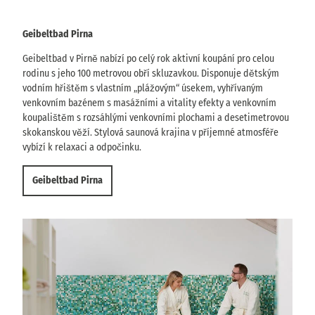
Geibeltbad Pirna
Geibeltbad v Pirně nabízí po celý rok aktivní koupání pro celou
rodinu s jeho 100 metrovou obří skluzavkou. Disponuje dětským
vodním hřištěm s vlastním „plážovým“ úsekem, vyhřívaným
venkovním bazénem s masážními a vitality efekty a venkovním
koupalištěm s rozsáhlými venkovními plochami a desetimetrovou
skokanskou věží. Stylová saunová krajina v příjemné atmosféře
vybízí k relaxaci a odpočinku.
Geibeltbad Pirna