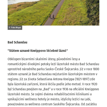
© Felix Meyer
Bad Schandau
"Státem uznané Kneippovo léčebné lázně"
Obklopen bizarními skalními útesy, původními lesy a
romantickými divokými potoky leží lázeňské město Bad Schandau
uprostřed národního parku Sasko-České Švýcarsko. Již v roce 1800
státem uznané je Bad Schandau nejstarším lázeňským městem v
regionu. Již za života Sebastiana Antona Kneippa (1821-1897) zde
byla lázeňská zařízení, která léčila podle jeho metod. V roce 1920
byl Schandau povýšen na „Bad“ a v roce 1936 na oficiální Kneippovo
lázeňské město. Se svými dvěma rehabilitačními klinikami a
vynikajícími wellness hotely je město, idylicky ležící na Labi,
považováno za wellness centrum Saského Švýcarska. Od začátku