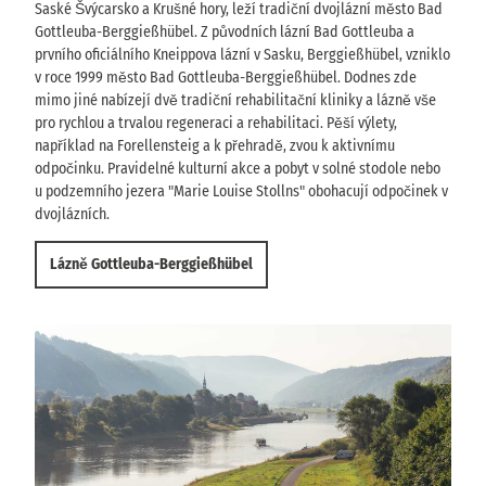
Saské Švýcarsko a Krušné hory, leží tradiční dvojlázní město Bad
Gottleuba-Berggießhübel. Z původních lázní Bad Gottleuba a
prvního oficiálního Kneippova lázní v Sasku, Berggießhübel, vzniklo
v roce 1999 město Bad Gottleuba-Berggießhübel. Dodnes zde
mimo jiné nabízejí dvě tradiční rehabilitační kliniky a lázně vše
pro rychlou a trvalou regeneraci a rehabilitaci. Pěší výlety,
například na Forellensteig a k přehradě, zvou k aktivnímu
odpočinku. Pravidelné kulturní akce a pobyt v solné stodole nebo
u podzemního jezera "Marie Louise Stollns" obohacují odpočinek v
dvojlázních.
Lázně Gottleuba-Berggießhübel