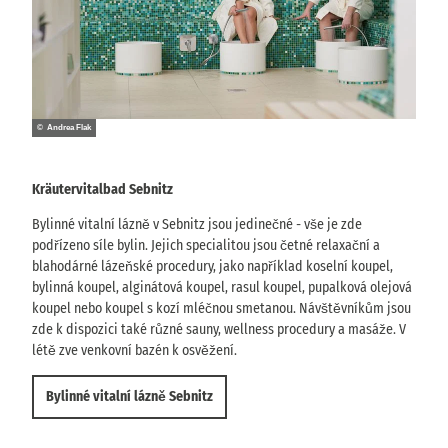
© Andrea Flak
Kräutervitalbad Sebnitz
Bylinné vitalní lázně v Sebnitz jsou jedinečné - vše je zde
podřízeno síle bylin. Jejich specialitou jsou četné relaxační a
blahodárné lázeňské procedury, jako například koselní koupel,
bylinná koupel, alginátová koupel, rasul koupel, pupalková olejová
koupel nebo koupel s kozí mléčnou smetanou. Návštěvníkům jsou
zde k dispozici také různé sauny, wellness procedury a masáže. V
létě zve venkovní bazén k osvěžení.
Bylinné vitalní lázně Sebnitz