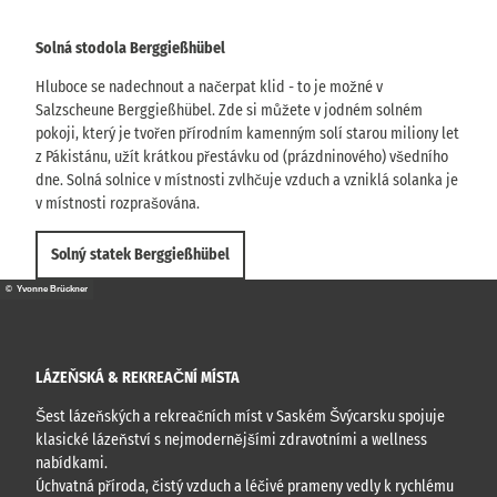
Solná stodola Berggießhübel
Hluboce se nadechnout a načerpat klid - to je možné v
Salzscheune Berggießhübel. Zde si můžete v jodném solném
pokoji, který je tvořen přírodním kamenným solí starou miliony let
z Pákistánu, užít krátkou přestávku od (prázdninového) všedního
dne. Solná solnice v místnosti zvlhčuje vzduch a vzniklá solanka je
v místnosti rozprašována.
Solný statek Berggießhübel
© Yvonne Brückner
LÁZEŇSKÁ & REKREAČNÍ MÍSTA
Šest lázeňských a rekreačních míst v Saském Švýcarsku spojuje
klasické lázeňství s nejmodernějšími zdravotními a wellness
nabídkami.
Úchvatná příroda, čistý vzduch a léčivé prameny vedly k rychlému