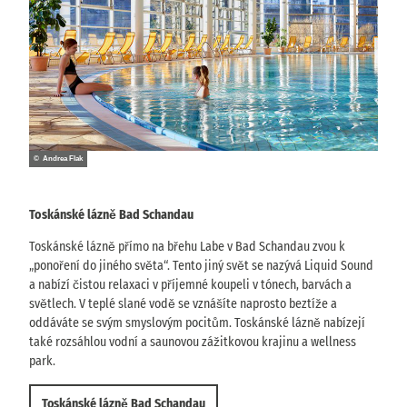
© Andrea Flak
Toskánské lázně Bad Schandau
Toskánské lázně přímo na břehu Labe v Bad Schandau zvou k
„ponoření do jiného světa“. Tento jiný svět se nazývá Liquid Sound
a nabízí čistou relaxaci v příjemné koupeli v tónech, barvách a
světlech. V teplé slané vodě se vznášíte naprosto beztíže a
oddáváte se svým smyslovým pocitům. Toskánské lázně nabízejí
také rozsáhlou vodní a saunovou zážitkovou krajinu a wellness
park.
Toskánské lázně Bad Schandau