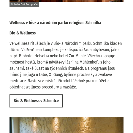
© Isabel Doil Fotografie
Wellness v bio- a národním parku refugium Schmilka
Bio & Wellness
Ve wellness rituálech je v Bio- a Národním parku Schmilka kladen
důraz. V dřevěném komplexu je k dispozici řada ubytování, jako
např. Biohotel Helvetia nebo hotel Zur Mühle. Všechna spojuje
možnost hostů, kromě návštěvy lázní na Mühlenhofu s jeho
saunami, také účast na týdenních rituálech. Na programu jsou
mimo jiné jóga u Labe, Qi Gong, bylinné procházky a zvukové
meditace. Navíc si v místní přírodní léčebné praxi můžete
objednat wellness procedury a masáže.
Bio & Wellness v Schmilce