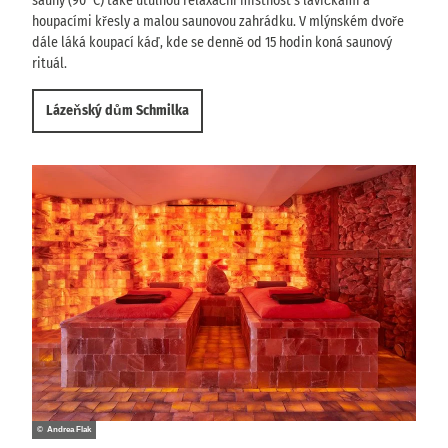
sauny (90°C) také útulnou relaxační místnost s lavičkami a
houpacími křesly a malou saunovou zahrádku. V mlýnském dvoře
dále láká koupací káď, kde se denně od 15 hodin koná saunový
rituál.
Lázeňský dům Schmilka
© Andrea Flak