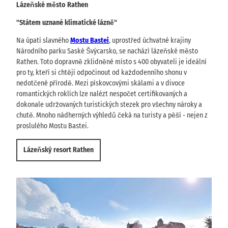
Lázeňské město Rathen
"Státem uznané klimatické lázně"
Na úpatí slavného
Mostu Bastei
, uprostřed úchvatné krajiny
Národního parku Saské Švýcarsko, se nachází lázeňské město
Rathen. Toto dopravně zklidněné místo s 400 obyvateli je ideální
pro ty, kteří si chtějí odpočinout od každodenního shonu v
nedotčené přírodě. Mezi pískovcovými skálami a v divoce
romantických roklích lze nalézt nespočet certifikovaných a
dokonale udržovaných turistických stezek pro všechny nároky a
chutě. Mnoho nádherných výhledů čeká na turisty a pěší - nejen z
proslulého Mostu Bastei.
Lázeňský resort Rathen