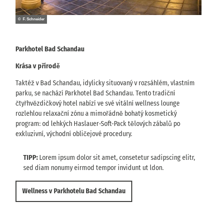
© F. Schneider
Parkhotel Bad Schandau
Krása v přírodě
Taktéž v Bad Schandau, idylicky situovaný v rozsáhlém, vlastním
parku, se nachází Parkhotel Bad Schandau. Tento tradiční
čtyřhvězdičkový hotel nabízí ve své vitální wellness lounge
rozlehlou relaxační zónu a mimořádně bohatý kosmetický
program: od lehkých Haslauer-Soft-Pack tělových zábalů po
exkluzivní, východní obličejové procedury.
TIPP:
Lorem ipsum dolor sit amet, consetetur sadipscing elitr,
sed diam nonumy eirmod tempor invidunt ut ldon.
Wellness v Parkhotelu Bad Schandau