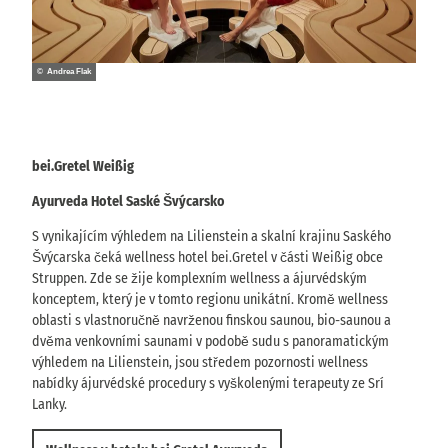
© Andrea Flak
bei.Gretel Weißig
Ayurveda Hotel Saské Švýcarsko
S vynikajícím výhledem na Lilienstein a skalní krajinu Saského
Švýcarska čeká wellness hotel bei.Gretel v části Weißig obce
Struppen. Zde se žije komplexním wellness a ájurvédským
konceptem, který je v tomto regionu unikátní. Kromě wellness
oblasti s vlastnoručně navrženou finskou saunou, bio-saunou a
dvěma venkovními saunami v podobě sudu s panoramatickým
výhledem na Lilienstein, jsou středem pozornosti wellness
nabídky ájurvédské procedury s vyškolenými terapeuty ze Srí
Lanky.