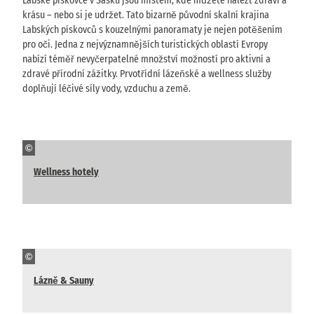
Labské pískovce v Sasku jsou místem, kde můžete nalézt zdraví a
krásu – nebo si je udržet. Tato bizarně původní skalní krajina
Labských pískovců s kouzelnými panoramaty je nejen potěšením
pro oči. Jedna z nejvýznamnějších turistických oblastí Evropy
nabízí téměř nevyčerpatelné množství možností pro aktivní a
zdravé přírodní zážitky. Prvotřídní lázeňské a wellness služby
doplňují léčivé síly vody, vzduchu a země.
©
Wellness hotely
©
Lázně & Sauny