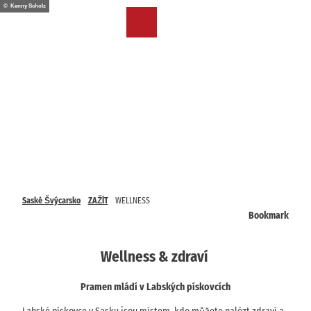
T
© Kenny Scholz
o
CZ
Bookmark
Search
Menu
c
list
o
n
t
e
n
t
Saské Švýcarsko
ZAŽÍT
WELLNESS
Bookmark
Wellness & zdraví
Pramen mládí v Labských pískovcích