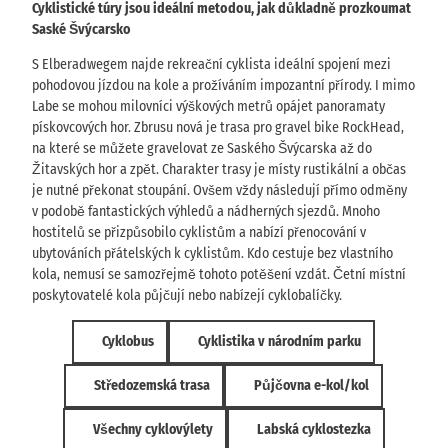
Cyklistické túry jsou ideální metodou, jak důkladně prozkoumat
Saské Švýcarsko
S Elberadwegem najde rekreační cyklista ideální spojení mezi
pohodovou jízdou na kole a prožíváním impozantní přírody. I mimo
Labe se mohou milovníci výškových metrů opájet panoramaty
pískovcových hor. Zbrusu nová je trasa pro gravel bike RockHead,
na které se můžete gravelovat ze Saského Švýcarska až do
Žitavských hor a zpět. Charakter trasy je místy rustikální a občas
je nutné překonat stoupání. Ovšem vždy následují přímo odměny
v podobě fantastických výhledů a nádherných sjezdů. Mnoho
hostitelů se přizpůsobilo cyklistům a nabízí přenocování v
ubytováních přátelských k cyklistům. Kdo cestuje bez vlastního
kola, nemusí se samozřejmě tohoto potěšení vzdát. Četní místní
poskytovatelé kola půjčují nebo nabízejí cyklobalíčky.
Cyklobus
Cyklistika v národním parku
Středozemská trasa
Půjčovna e-kol/kol
Všechny cyklovýlety
Labská cyklostezka