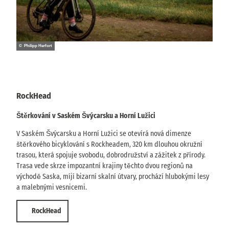
© Philipp Herfort
RockHead
Štěrkování v Saském Švýcarsku a Horní Lužici
V Saském Švýcarsku a Horní Lužici se otevírá nová dimenze
štěrkového bicyklování s Rockheadem, 320 km dlouhou okružní
trasou, která spojuje svobodu, dobrodružství a zážitek z přírody.
Trasa vede skrze impozantní krajiny těchto dvou regionů na
východě Saska, míjí bizarní skalní útvary, prochází hlubokými lesy
a malebnými vesnicemi.
RockHead