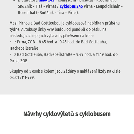
Bielatalová
linka 242
- Königstein - Bielatal - Rosenthal (-
Sněžník - Tisá - Pirna) /
cyklobus 245
Pirna - Leupoldishain -
Rosenthal (- Sněžník - Tisá - Pirna).
Mezi Pirnou a Bad Gottleubou je cyklobusová nabídka v průběhu
týdne. Autobusy linky +219 budou od pondělí do pátku na
následujících spojích vybaveny přívěsem na kola:
• z Pirna, ZOB – 8.45 hod. a 10.45 hod. do Bad Gottleuba,
Hackebeilstraße
• z Bad Gottleuba, Hackebeilstraße – 9.49 hod. a 11.49 hod. do
Pirna, ZOB
Skupiny od 5 osob s kolem jsou žádány o nahlášení jízdy na čísle
03501 7111-999.
Návrhy cyklovýletů s cyklobusem