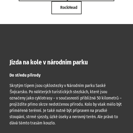
RockHead
Jízda na kole v národním parku
Do středu přírody
Skrytým tipem jsou cyklostezky v Národním parku Saské
Švýcarsko. Po některých turistických stezkách, které jsou
označeny jako cyklotrasy – v současnosti přibližně 50 kilometrů –
projíždíte přímo skrze nedotčenou přírodu. Kolo by však mělo být
přiměřeně terénní. Je také nutné být připraven na prudké
stoupání, strmé sjezdy, úzké úseky a nerovný terén. Ale právě to
dává těmto trasám kouzlo.