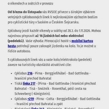
o víkendech a svátcích v provozu
Od března do listopadu
vás RVSOE přiveze s širokým výběrem
veřejných cyklobusových linek k nejkrásnějším výchozím bodům
pro cyklistické túry v Saském a Českém Švýcarsku.
Cyklobusy jezdí každé víkendy a svátky od 28.3. do 1.11.2026. Mohou
najednou přepravit
až 16 jízdních kol nebo elektrokol
(pedeleků)
. Vaše výhoda: Přenocující hosté s
mobilní kartou
hosta
potřebují pouze zakoupit jízdenku na kolo. To je možné u
řidiče autobusu.
5 cyklobusových linek vás a vaše kolo/elektrokolo (pedelek)
zaveze na turisticky obzvláště atraktivní cíle:
Cyklobus
216
- Pirna - Berggießhübel - Bad Gottleuba -
hraniční přechod Bahratal
Tiská
linka 217
- (Pirna - Bad Gottleuba-) hraniční přechod
Bahratal - Tisá - Sněžník - Rosenthal, pěší cesta na
Schneeberg (-Königstein).
Cyklobus
+219
- Pirna - Cotta - Berggießhübel - Bad Gottleuba
- hraniční přechod Bahratal a zpět