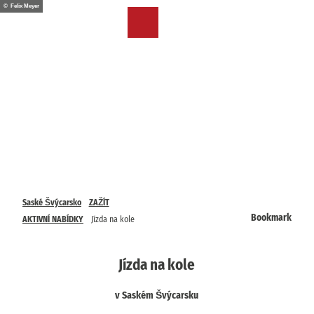
T
© Felix Meyer
o
CZ
Bookmark
Search
Menu
c
list
o
n
t
e
n
t
Saské Švýcarsko
ZAŽÍT
Bookmark
AKTIVNÍ NABÍDKY
Jízda na kole
Jízda na kole
v Saském Švýcarsku