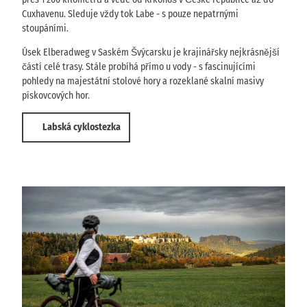
Cuxhavenu. Sleduje vždy tok Labe - s pouze nepatrnými
stoupáními.
Úsek Elberadweg v Saském Švýcarsku je krajinářsky nejkrásnější
částí celé trasy. Stále probíhá přímo u vody - s fascinujícími
pohledy na majestátní stolové hory a rozeklané skalní masivy
pískovcových hor.
Labská cyklostezka