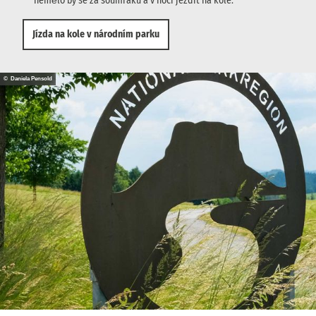
nemělo by se za soumraku a v noci jezdit na kole.
Jízda na kole v národním parku
© Daniela Pensold