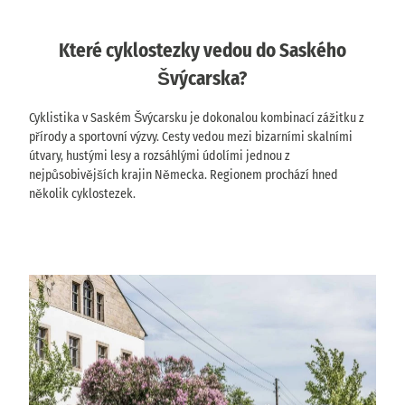
Které cyklostezky vedou do Saského
Švýcarska?
Cyklistika v Saském Švýcarsku je dokonalou kombinací zážitku z
přírody a sportovní výzvy. Cesty vedou mezi bizarními skalními
útvary, hustými lesy a rozsáhlými údolími jednou z
nejpůsobivějších krajin Německa. Regionem prochází hned
několik cyklostezek.