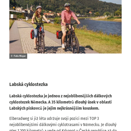
© Felix Meyer
Labská cyklostezka
Labská cyklostezka je jednou z nejoblíbenějších dálkových
cyklostezek Německa. A 35 kilometrů dlouhý úsek v oblasti
Labských pískovců je jejím nejkrásnějším kouskem.
Elberadweg si již léta udržuje svoji pozici mezi TOP 3
nejoblíbenějšími dálkovými cyklotrasami v Německu. Je dlouhý
přes 1 200 kilometrů a vede od Krkonoš v České republice až do