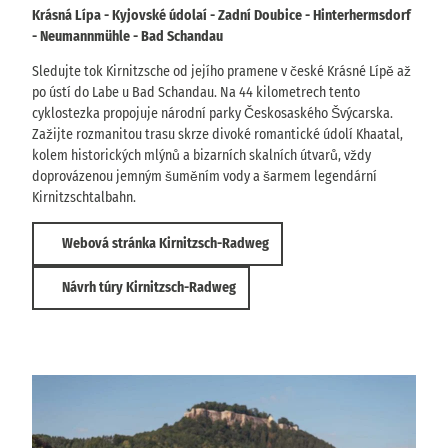
Krásná Lípa - Kyjovské údolaí - Zadní Doubice - Hinterhermsdorf
- Neumannmühle - Bad Schandau
Sledujte tok Kirnitzsche od jejího pramene v české Krásné Lípě až
po ústí do Labe u Bad Schandau. Na 44 kilometrech tento
cyklostezka propojuje národní parky Českosaského Švýcarska.
Zažijte rozmanitou trasu skrze divoké romantické údolí Khaatal,
kolem historických mlýnů a bizarních skalních útvarů, vždy
doprovázenou jemným šuměním vody a šarmem legendární
Kirnitzschtalbahn.
Webová stránka Kirnitzsch-Radweg
Návrh túry Kirnitzsch-Radweg