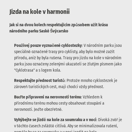
Jízda na kole v harmonii
Jak si na dvou kolech respektujícím způsobem užít krásu
národního parku Saské Švýcarsko
Používej pouze vyznačené cyklostezky
: V národním parku jsou
speciálně označené trasy pro cyklisty, aby bylo možné zažít
přírodu, aniž by byla rušena. Trasy pro jízdu na kole v národním
parku jsou označeny zelenými ukazateli se žlutým písmem jako
"Cyklotrasa" a s logem kola.
Respektujte přednost turistů
: Protože mnoho cyklostezek je
zároveň turistických cest, mají chodci vždy přednost.
Buďte připraveni na nerovnosti terénu
: Vzhledem k
přírodnímu terénu mohou cesty obsahovat stoupání a
nerovnosti. Jeďte obezřetně.
Vyhýbejte se jízdě na kole za soumraku a v noci
: Divoká zvěř je
v těchto časech zvláště citlivá. Aby se minimalizovala rušení,