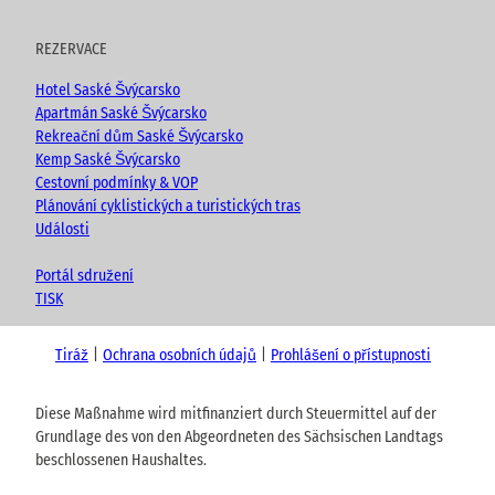
REZERVACE
Hotel Saské Švýcarsko
Apartmán Saské Švýcarsko
Rekreační dům Saské Švýcarsko
Kemp Saské Švýcarsko
Cestovní podmínky & VOP
Plánování cyklistických a turistických tras
Události
Portál sdružení
TISK
Tiráž
Ochrana osobních údajů
Prohlášení o přístupnosti
Diese Maßnahme wird mitfinanziert durch Steuermittel auf der
Grundlage des von den Abgeordneten des Sächsischen Landtags
beschlossenen Haushaltes.