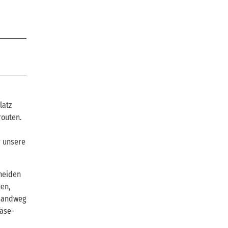
latz
routen.
r unsere
heiden
en,
 Sandweg
Käse-