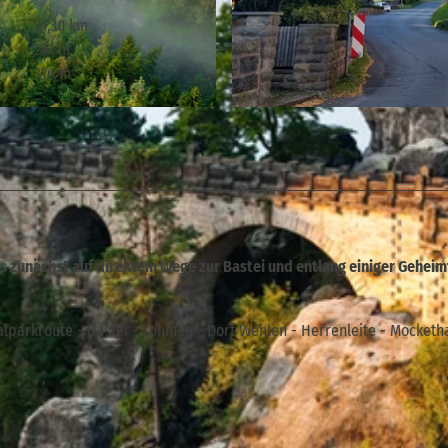
31,30 km
241 m
316 m
© Heike Grunow, Tourismusverband Sächsische Schweiz
ns zunächst auf direktem Wege zur Bastei und entlang einiger Gehei
lparkroute - Bastei - Lohmen - Dorf Wehlen - Herrenleite - Mocketha