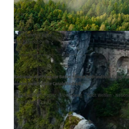
2:30 h
241 m
114 m
202 m
© Sebastian Rose/ Tourismusverband Sächsische Schweiz, Tourismusverband Sächsische Schweiz
Start: Bahnhof Pirna
Ziel: Bahnhof Pirna
Radrunde von Pirna zur Bastei - diese Radrundtour bringt u
wieder zurück in die Canalettostadt.
Pirna Bahnhof - Copitz - Elberadweg - Stadt Wehlen - Nationa
Pirna Bahnhof