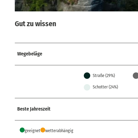
© Rico Richter, Rico Richter
Gut zu wissen
Wegebeläge
Straße (29%)
Schotter (24%)
Beste Jahreszeit
geeignet
wetterabhängig