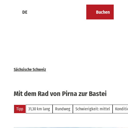
Z
u
DE
Buchen
Kalender
Merkzettel
Suche
Menü
m
I
n
h
a
l
t
Sächsische Schweiz
Mit dem Rad von Pirna zur Bastei
Tipp
31,30 km lang
Rundweg
Schwierigkeit: mittel
Konditi