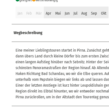
geeignet
wetterabhängig
Jan
Feb
Mär
Apr
Mai
Jun
Jul
Aug
Sep
Okt
Wegbeschreibung
Eine meiner Lieblingstouren startet in Pirna. Zunächst ge
dann übers Land durch kleine Dörfer bis zum ersten Zwisc
einen langen Aufstieg hinüber nach Sebnitz. Hinter der S
schönsten Panoramastraßen der Region hinauf. Ab Altendorf
Haken Richtung Bad Schandau, wo wir die Elbe queren. Auf 
unterhalb vom Papstein biegen wir links ab und lassen das 
Einer der letzten Anstiege ist kurz hinter Leupoldishain 
Region direkt ins Elbtal hinunter, wo wir entweder nochm
Pirna zurückrollen, um in der Altstadt den Tourentag genus