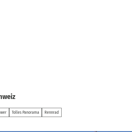
hweiz
hwer
Tolles Panorama
Rennrad