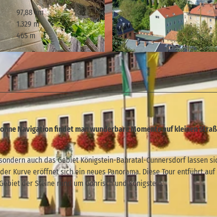
97,88 km
1.329 m
465 m
© Bernd Grundmann, Tourismusverband Sächsische Sc
 ohne Navigation findet man wunderbare Momente auf kleinen Straß
 sondern auch das Gebiet Königstein-Bahratal-Cunnersdorf lassen s
der Kurve eröffnet sich ein neues Panorama. Diese Tour entführt auf
 Gebiet der Steine rund um Gohrisch und Königstein.