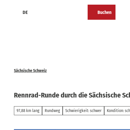
Z
u
DE
Buchen
Kalender
Merkzettel
Suche
Menü
m
I
n
h
a
l
t
Sächsische Schweiz
Rennrad-Runde durch die Sächsische Sc
97,88 km lang
Rundweg
Schwierigkeit: schwer
Kondition: sc