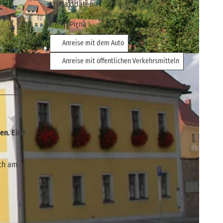
Kontaktdaten
01796
Pirna
Anreise mit dem Auto
hweiz |
CC-BY-SA
Anreise mit öffentlichen Verkehrsmitteln
en. Eine
ich am