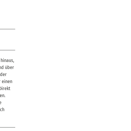
 hinaus,
end über
 der
r einen
Direkt
en.
e
ach