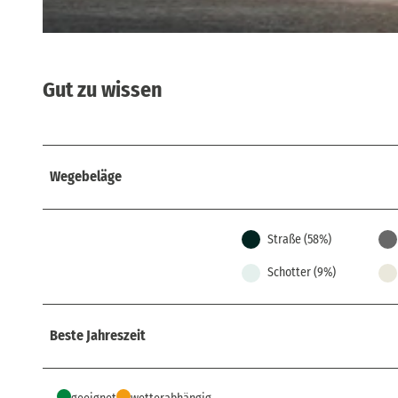
© siwi1 - fotolia.com, Tourismusverband Sächsische Schweiz
Gut zu wissen
Wegebeläge
Straße (58%)
Schotter (9%)
Beste Jahreszeit