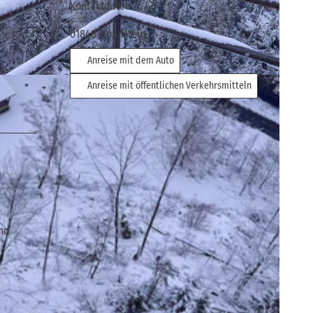
Kontaktdaten
01848
Hohnstein
Anreise mit dem Auto
eiz
Anreise mit öffentlichen Verkehrsmitteln
und