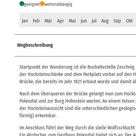
geeignet
wetterabhängig
Jan
Feb
Mär
Apr
Mai
Jun
Jul
Aug
Sep
Okt
Wegbeschreibung
Startpunkt der Wanderung ist die Bushaltestelle Zeschnig
der Hocksteinschänke und dem Parkplatz vorbei auf den Ho
Brücke, die bereits im Jahr 1821 erbaut wurde und damit äl
Nach dem Überqueren der Brücke gelangt man zum Hockstei
Polenztal und zur Burg Hohnstein warten. An einem Felsen i
der Hocksteinaussicht sind die unterschiedlichen geologis
förmig) erkennbar.
Im Anschluss führt der Weg durch die steile Wolfsschluch
Ein Abstecher zum Gasthaus Polenztal bietet sich an. Der A