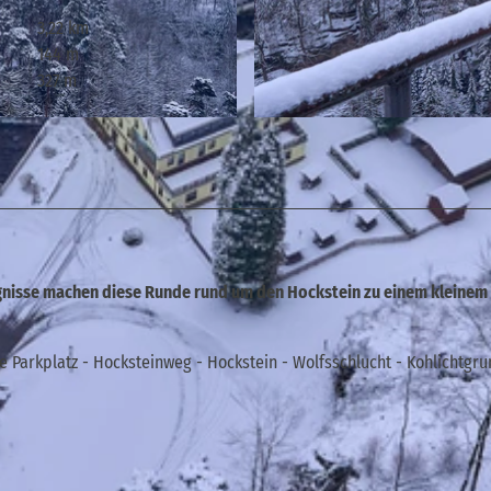
3,22 km
144 m
327 m
© Yvonne Brückner, Tourismusverband Sächsische Schw
ugnisse machen diese Runde rund um den Hockstein zu einem kleinem
 Parkplatz - Hocksteinweg - Hockstein - Wolfsschlucht - Kohlichtgr