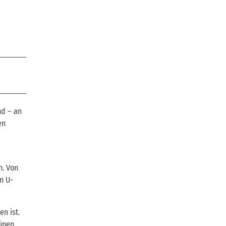
nd – an
en
n. Von
n U-
n ist.
rünen