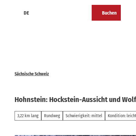
Z
u
DE
Buchen
Kalender
Merkzettel
Suche
Menü
m
I
n
h
a
l
t
Sächsische Schweiz
Hohnstein: Hockstein-Aussicht und Wol
3,22 km lang
Rundweg
Schwierigkeit: mittel
Kondition: leich