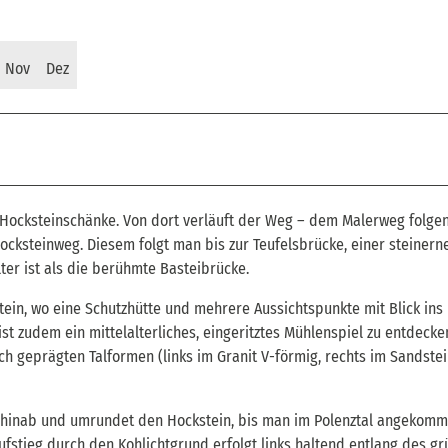
Nov
Dez
 Hocksteinschänke. Von dort verläuft der Weg – dem Malerweg folge
cksteinweg. Diesem folgt man bis zur Teufelsbrücke, einer steinern
ter ist als die berühmte Basteibrücke.
n, wo eine Schutzhütte und mehrere Aussichtspunkte mit Blick ins
st zudem ein mittelalterliches, eingeritztes Mühlenspiel zu entdecke
ch geprägten Talformen (links im Granit V-förmig, rechts im Sandstei
t hinab und umrundet den Hockstein, bis man im Polenztal angekomme
ufstieg durch den Kohlichtgrund erfolgt links haltend entlang des g