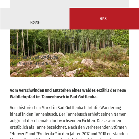
GPX
Route
1:15 h
3,97 km
118 m
119 m
339 m
458 m
119 m
Start: Markt Bad Gottleuba
Ziel: Markt Bad Gottleuba
© Mario Scheinert, Tourismusverband Sächsische Schweiz
© Touristinformation Bad Gottleuba-Berggießhübel, Tourismusverband Sächsische Schweiz
Vom Verschwinden und Entstehen eines Waldes erzählt der neue
Waldlehrpfad im Tannenbusch in Bad Gottleuba.
Vom historischen Markt in Bad Gottleuba führt die Wanderung
hinauf in den Tannenbusch. Der Tannebusch erhielt seinen Namen
aufgrund der ehemals dort wachsenden Fichten. Diese wurden
ortsüblich als Tanne bezeichnet. Nach den verheerenden Stürmen
"Herwert" und "Frederike" in den Jahren 2017 und 2018 entstanden