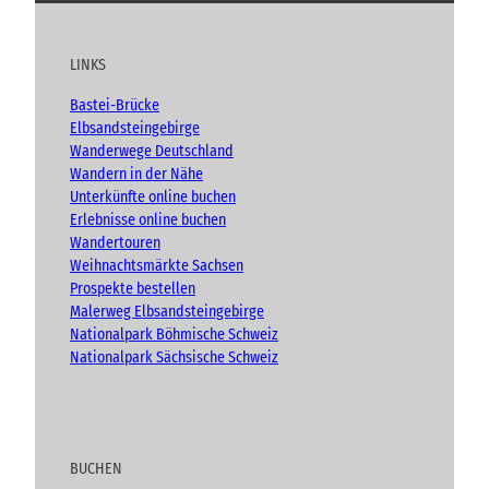
u
c
s
o
t
e
t
g
u
b
a
LINKS
b
o
g
e
o
r
Bastei-Brücke
k
a
Elbsandsteingebirge
m
Wanderwege Deutschland
Wandern in der Nähe
Unterkünfte online buchen
Erlebnisse online buchen
Wandertouren
Weihnachtsmärkte Sachsen
Prospekte bestellen
Malerweg Elbsandsteingebirge
Nationalpark Böhmische Schweiz
Nationalpark Sächsische Schweiz
BUCHEN