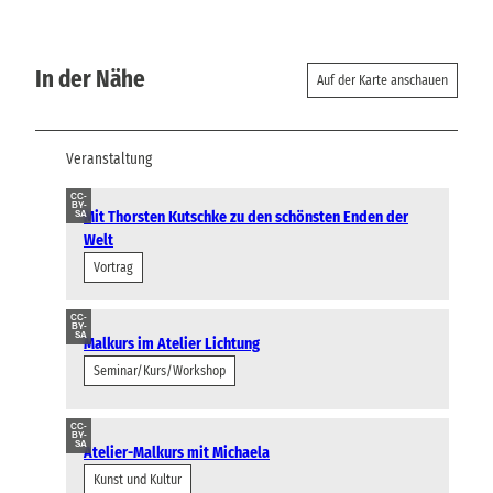
In der Nähe
Auf der Karte anschauen
Veranstaltung
CC-
BY-
Mit Thorsten Kutschke zu den schönsten Enden der
SA
Welt
Vortrag
CC-
BY-
SA
Malkurs im Atelier Lichtung
Seminar/Kurs/Workshop
CC-
BY-
SA
Atelier-Malkurs mit Michaela
Kunst und Kultur