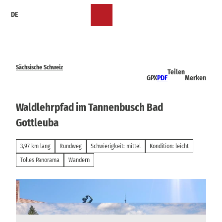
Z
DE
u
Merkzettel
Suche
Menü
m
I
n
h
a
Sächsische Schweiz
Teilen
l
GPX
PDF
Merken
t
Waldlehrpfad im Tannenbusch Bad
Gottleuba
3,97 km lang
Rundweg
Schwierigkeit: mittel
Kondition: leicht
Tolles Panorama
Wandern