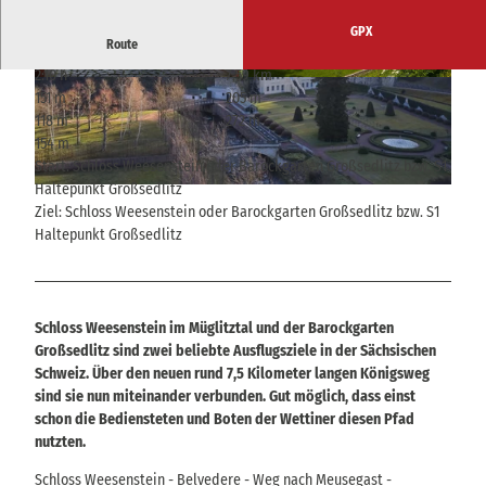
GPX
Route
2:10 h
7,59 km
© Nicole Hesse, Tourismusverband Sächsische
© Ernst Wrba, Ernst Wrba
151 m
205 m
Schweiz
118 m
272 m
154 m
Start: Schloss Weesenstein oder Barockgarten Großsedlitz bzw. S1
Haltepunkt Großsedlitz
© Hans Fineart, Tourismusverband Sächsische Schweiz
Ziel: Schloss Weesenstein oder Barockgarten Großsedlitz bzw. S1
Haltepunkt Großsedlitz
Schloss Weesenstein im Müglitztal und der Barockgarten
Großsedlitz sind zwei beliebte Ausflugsziele in der Sächsischen
Schweiz. Über den neuen rund 7,5 Kilometer langen Königsweg
sind sie nun miteinander verbunden. Gut möglich, dass einst
schon die Bediensteten und Boten der Wettiner diesen Pfad
nutzten.
Schloss Weesenstein - Belvedere - Weg nach Meusegast -