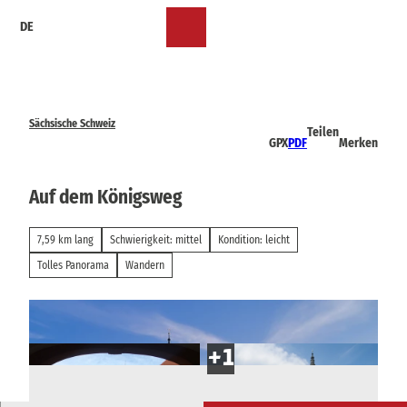
Z
DE
u
Merkzettel
Suche
Menü
m
I
n
h
a
Sächsische Schweiz
Teilen
l
GPX
PDF
Merken
t
Auf dem Königsweg
7,59 km lang
Schwierigkeit: mittel
Kondition: leicht
Tolles Panorama
Wandern