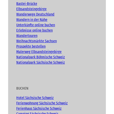
e
o
r
Bastei-Brücke
k
a
Elbsandsteingebirge
m
Wanderwege Deutschland
Wandern in der Nähe
Unterkünfte online buchen
Erlebnisse online buchen
Wandertouren
Weihnachtsmärkte Sachsen
Prospekte bestellen
Malerweg Elbsandsteingebirge
Nationalpark Böhmische Schweiz
Nationalpark Sächsische Schweiz
BUCHEN
Hotel Sächsische Schweiz
Ferienwohnung Sächsische Schweiz
Ferienhaus Sächsische Schweiz
Camping Sächsische Schweiz