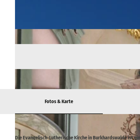
Fotos & Karte
Die Evangelisch-Lutherische Kirche in Burkhardswalde ist ei