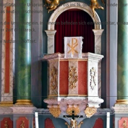
litztal. Ihre Ursprünge reichen bis ins 14. oder 15. Jahrhundert zur
as heutige Erscheinungsbild.
n die Umgebung ein. Im Inneren befinden sich ein Kanzelaltar, umla
er Zeit des Barock.
he Nutzung geöffnet.