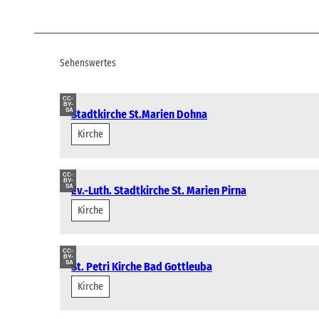
Sehenswertes
CC-
BY-
SA
Stadtkirche St.Marien Dohna
Kirche
CC-
BY-
SA
Ev.-Luth. Stadtkirche St. Marien Pirna
Kirche
CC-
BY-
SA
St. Petri Kirche Bad Gottleuba
Kirche