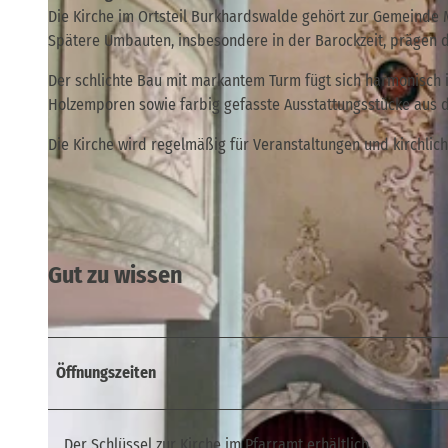
Die Kirche im Ortsteil Burkhardswalde gehört zur Gemeinde Müg
Spätere Umbauten, insbesondere in der Barockzeit, prägen d
Der schlichte Bau mit markantem Turm fügt sich harmonisch i
Holzemporen sowie farbig gefasste Ausstattungsstücke aus d
Die Kirche wird regelmäßig für Veranstaltungen und kirchlic
Gut zu wissen
Öffnungszeiten
Der Schlüssel zur Kirche im Pfarramt erhältlich.