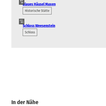
BY-
SA
Blaues Häusel Maxen
Historische Stätte
CC-
BY
Schloss Weesenstein
Schloss
In der Nähe