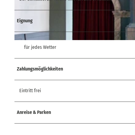
© Wikimedia, Dr. Jörg Blobelt |
CC-BY-SA
Eignung
© Wikimedia, Dr. Jörg Blobelt |
CC-BY-SA
für jedes Wetter
Zahlungsmöglichkeiten
Eintritt frei
Anreise & Parken