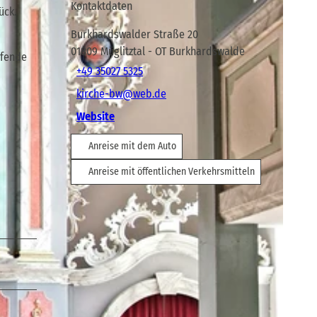
Kontaktdaten
ück.
Burkhardswalder Straße 20
01809
Müglitztal
- OT Burkhardswalde
ufende
+49 35027 5325
kirche-bw@web.de
Website
Anreise mit dem Auto
Anreise mit öffentlichen Verkehrsmitteln