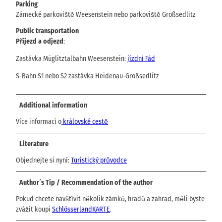
Parking
Zámecké parkoviště Weesenstein nebo parkoviště Großsedlitz
Public transportation
Příjezd a odjezd
:
Zastávka Müglitztalbahn Weesenstein:
jízdní řád
S-Bahn S1 nebo S2 zastávka Heidenau-Großsedlitz
Additional information
Více informací o
královské cestě
Literature
Objednejte si nyní:
Turistický průvodce
Author´s Tip / Recommendation of the author
Pokud chcete navštívit několik zámků, hradů a zahrad, měli byste
zvážit koupi
SchlösserlandKARTE
.