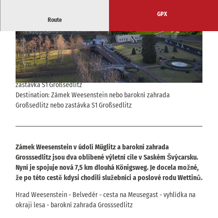
GPX
Route
2:10 h
7.59 km
© Nicole Hesse, Tourismusverband Sächsische
© Ernst Wrba, Ernst Wrba
151 m
205 m
Schweiz
118 m
272 m
154 m
Start: Zámek Weesenstein nebo barokní zahrada Großsedlitz nebo
zastávka S1 Großsedlitz
© Hans Fineart, Tourismusverband Sächsische Schweiz
Destination: Zámek Weesenstein nebo barokní zahrada
Großsedlitz nebo zastávka S1 Großsedlitz
Zámek Weesenstein v údolí Müglitz a barokní zahrada
Grosssedlitz jsou dva oblíbené výletní cíle v Saském Švýcarsku.
Nyní je spojuje nová 7,5 km dlouhá Königsweg. Je docela možné,
že po této cestě kdysi chodili služebníci a poslové rodu Wettinů.
Hrad Weesenstein - Belvedér - cesta na Meusegast - vyhlídka na
okraji lesa - barokní zahrada Grosssedlitz