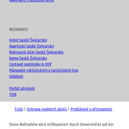
Malerweg Pískovcové útesy
REZERVACE
Hotel Saské Švýcarsko
Apartmán Saské Švýcarsko
Rekreační dům Saské Švýcarsko
Kemp Saské Švýcarsko
Cestovní podmínky & VOP
Plánování cyklistických a turistických tras
Události
Portál sdružení
TISK
Tiráž
Ochrana osobních údajů
Prohlášení o přístupnosti
Diese Maßnahme wird mitfinanziert durch Steuermittel auf der