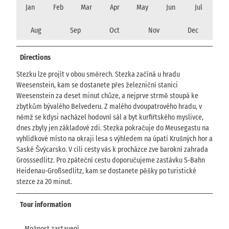
Jan
Feb
Mar
Apr
May
Jun
Jul
Aug
Sep
Oct
Nov
Dec
Directions
Stezku lze projít v obou směrech. Stezka začíná u hradu
Weesenstein, kam se dostanete přes železniční stanici
Weesenstein za deset minut chůze, a nejprve strmě stoupá ke
zbytkům bývalého Belvederu. Z malého dvoupatrového hradu, v
němž se kdysi nacházel hodovní sál a byt kurfiřtského myslivce,
dnes zbyly jen základové zdi. Stezka pokračuje do Meusegastu na
vyhlídkové místo na okraji lesa s výhledem na úpatí Krušných hor a
Saské Švýcarsko. V cíli cesty vás k procházce zve barokní zahrada
Grosssedlitz. Pro zpáteční cestu doporučujeme zastávku S-Bahn
Heidenau-Großsedlitz, kam se dostanete pěšky po turistické
stezce za 20 minut.
Tour information
Možnost zastavení