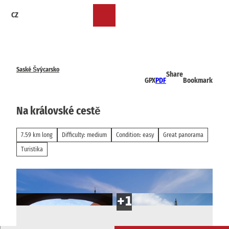
T
CZ
o
Bookmark
Search
Menu
c
list
o
n
t
e
Saské Švýcarsko
Share
n
GPX
PDF
Bookmark
t
Na královské cestě
7.59 km long
Difficulty: medium
Condition: easy
Great panorama
Turistika