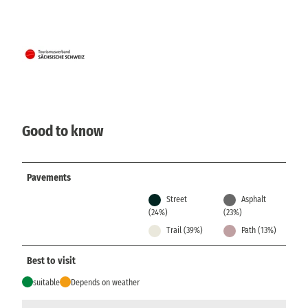
Good to know
Pavements
Street
Asphalt
(24%)
(23%)
Trail (39%)
Path (13%)
Best to visit
suitable
Depends on weather