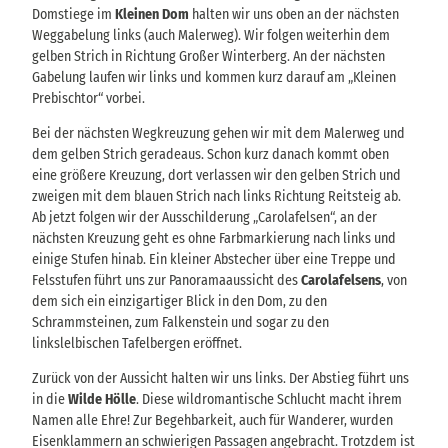
Domstiege im
Kleinen Dom
halten wir uns oben an der nächsten
Weggabelung links (auch Malerweg). Wir folgen weiterhin dem
gelben Strich in Richtung Großer Winterberg. An der nächsten
Gabelung laufen wir links und kommen kurz darauf am „Kleinen
Prebischtor“ vorbei.
Bei der nächsten Wegkreuzung gehen wir mit dem Malerweg und
dem gelben Strich geradeaus. Schon kurz danach kommt oben
eine größere Kreuzung, dort verlassen wir den gelben Strich und
zweigen mit dem blauen Strich nach links Richtung Reitsteig ab.
Ab jetzt folgen wir der Ausschilderung „Carolafelsen“, an der
nächsten Kreuzung geht es ohne Farbmarkierung nach links und
einige Stufen hinab. Ein kleiner Abstecher über eine Treppe und
Felsstufen führt uns zur Panoramaaussicht des
Carolafelsens
, von
dem sich ein einzigartiger Blick in den Dom, zu den
Schrammsteinen, zum Falkenstein und sogar zu den
linkslelbischen Tafelbergen eröffnet.
Zurück von der Aussicht halten wir uns links. Der Abstieg führt uns
in die
Wilde Hölle
. Diese wildromantische Schlucht macht ihrem
Namen alle Ehre! Zur Begehbarkeit, auch für Wanderer, wurden
Eisenklammern an schwierigen Passagen angebracht. Trotzdem ist