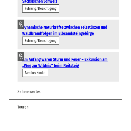
Sächsischen Schweiz
Führung/Besichtigung
CC-
BY-
Dynamische Naturkräfte zwischen Felsstürzen und
SA
Waldbrandfolgen im Elbsandsteingebirge
Führung/Besichtigung
CC-
BY-
Am Anfang waren Sturm und Feuer – Exkursion am
SA
„Weg zur Wildnis“ beim Reitsteig
Familie/Kinder
Sehenswertes
Touren