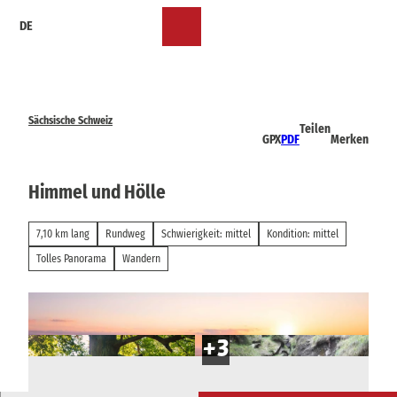
Z
DE
u
Merkzettel
Suche
Menü
m
I
n
h
a
Sächsische Schweiz
Teilen
l
GPX
PDF
Merken
t
Himmel und Hölle
7,10 km lang
Rundweg
Schwierigkeit: mittel
Kondition: mittel
Tolles Panorama
Wandern