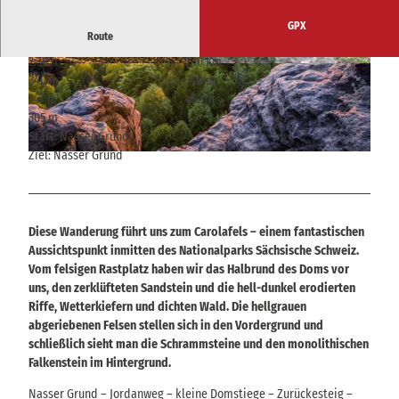
GPX
Route
2:30 h
7,10 km
© Philipp Zieger, Tourismusverband Sächsische
© Ronja Friedrich, Tourismusverband Sächsisc
340 m
340 m
Schweiz
he Schweiz
147 m
452 m
305 m
Start: Nasser Grund
Ziel: Nasser Grund
© Kenny Scholz, Tourismusverband Sächsische Schweiz
Diese Wanderung führt uns zum Carolafels – einem fantastischen
Aussichtspunkt inmitten des Nationalparks Sächsische Schweiz.
Vom felsigen Rastplatz haben wir das Halbrund des Doms vor
uns, den zerklüfteten Sandstein und die hell-dunkel erodierten
Riffe, Wetterkiefern und dichten Wald. Die hellgrauen
abgeriebenen Felsen stellen sich in den Vordergrund und
schließlich sieht man die Schrammsteine und den monolithischen
Falkenstein im Hintergrund.
Nasser Grund – Jordanweg – kleine Domstiege – Zurückesteig –