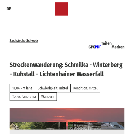
Z
DE
u
Merkzettel
Suche
Menü
m
I
n
h
a
Sächsische Schweiz
Teilen
l
GPX
PDF
Merken
t
Streckenwanderung: Schmilka - Winterberg
- Kuhstall - Lichtenhainer Wasserfall
11,04 km lang
Schwierigkeit: mittel
Kondition: mittel
Tolles Panorama
Wandern