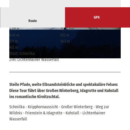
GPX
Route
4:00 h
11,04 km
© VVO/M. Schmidt, VVO/M. Schmidt
© VVO/M. Schmidt, VVO/M. Schmidt
649 m
612 m
131 m
543 m
412 m
Start: Schmilka
Ziel: Lichtenhainer Wasserfall
© J. Laštůvka, J. Laštůvka
Steile Pfade, weite Elbsandsteinblicke und spektakuläre Felsen:
Diese Tour führt über Großen Winterberg, Idagrotte und Kuhstall
ins romantische Kirnitzschtal.
Schmilka - Kripphornaussicht - Großer Winterberg - Weg zur
Wildnis - Frienstein & Idagrotte - Kuhstall - Lichtenhainer
Wasserfall