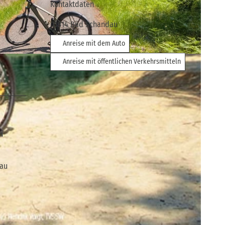
Kontaktdaten
01814
Bad Schandau
Anreise mit dem Auto
z |
CC0
Anreise mit öffentlichen Verkehrsmitteln
i
dau