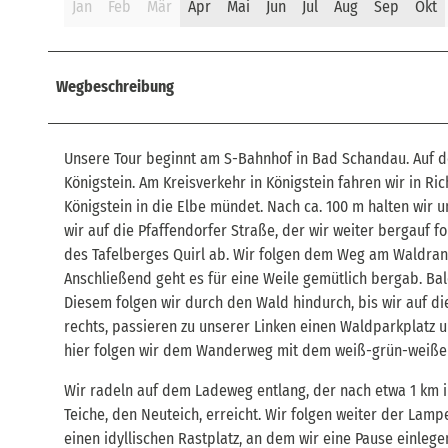
Jan
Feb
Mär
Apr
Mai
Jun
Jul
Aug
Sep
Okt
Wegbeschreibung
Unsere Tour beginnt am S-Bahnhof in Bad Schandau. Auf 
Königstein. Am Kreisverkehr in Königstein fahren wir in Ri
Königstein in die Elbe mündet. Nach ca. 100 m halten wir un
wir auf die Pfaffendorfer Straße, der wir weiter bergauf 
des Tafelberges Quirl ab. Wir folgen dem Weg am Waldrand 
Anschließend geht es für eine Weile gemütlich bergab. Bald
Diesem folgen wir durch den Wald hindurch, bis wir auf di
rechts, passieren zu unserer Linken einen Waldparkplatz 
hier folgen wir dem Wanderweg mit dem weiß-grün-weißen 
Wir radeln auf dem Ladeweg entlang, der nach etwa 1 km i
Teiche, den Neuteich, erreicht. Wir folgen weiter der La
einen idyllischen Rastplatz, an dem wir eine Pause einlege