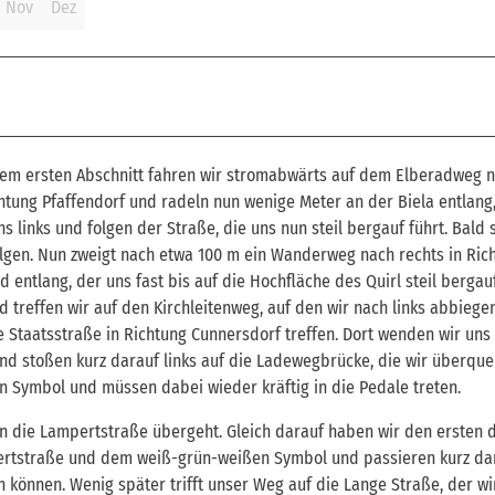
Nov
Dez
dem ersten Abschnitt fahren wir stromabwärts auf dem Elberadweg 
chtung Pfaffendorf und radeln nun wenige Meter an der Biela entlang,
s links und folgen der Straße, die uns nun steil bergauf führt. Bald
folgen. Nun zweigt nach etwa 100 m ein Wanderweg nach rechts in Ric
entlang, der uns fast bis auf die Hochfläche des Quirl steil bergauf
 treffen wir auf den Kirchleitenweg, auf den wir nach links abbiegen
e Staatsstraße in Richtung Cunnersdorf treffen. Dort wenden wir uns
und stoßen kurz darauf links auf die Ladewegbrücke, die wir überque
Symbol und müssen dabei wieder kräftig in die Pedale treten.
n die Lampertstraße übergeht. Gleich darauf haben wir den ersten d
mpertstraße und dem weiß-grün-weißen Symbol und passieren kurz da
n können. Wenig später trifft unser Weg auf die Lange Straße, der wi