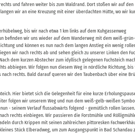
rechts und fahren weiter bis zum Waldrand. Dort stoßen wir auf den
langen wir an eine Kreuzung mit einer überdachten Hütte, wo wir ku
rhübelweg, bis wir nach etwa 1 km links auf dem Kuhgassenweg
. Nun befinden wir uns wieder auf dem Wanderweg mit dem weiß-grün
 Richtung und können es nun nach dem langen Anstieg ein wenig rolle
biegen wir nach rechts ab und sehen gleich zu unserer Linken den Fuc
n. Nach dem kurzen Abstecher zum idyllisch gelegenen Fuchsteich mac
chts abbiegen. Wir folgen nun diesem Weg in nördliche Richtung, bis 
 nach rechts. Bald darauf queren wir den Taubenbach über eine Br
eich. Hier bietet sich die Gelegenheit für eine kurze Erholungspaus
Weiter folgen wir unserem Weg und nun dem weiß-gelb-weißen Symbol
un - seinem Verlauf flussabwärts folgend - gemütlich rollen lassen.
r nach rechts einbiegen. Wir passieren die Forstmühle und Rölligmühl
adeln durch Krippen mit seinen zahlreichen pittoresken Fachwerkhä
in kleines Stück Elberadweg, um zum Ausgangspunkt in Bad Schandau 