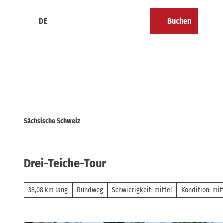
Z
u
DE
Buchen
Kalender
Merkzettel
Suche
Menü
m
I
n
h
a
l
t
Sächsische Schweiz
Drei-Teiche-Tour
38,08 km lang
Rundweg
Schwierigkeit: mittel
Kondition: mit