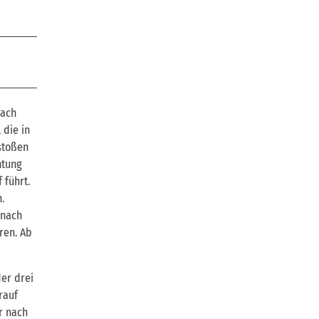
nach
 die in
 stoßen
htung
 führt.
.
 nach
ren. Ab
er drei
rauf
r nach