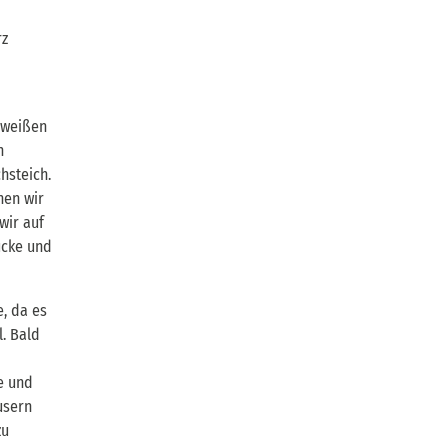
rz
-weißen
n
hsteich.
hen wir
wir auf
ücke und
e, da es
. Bald
e und
usern
zu