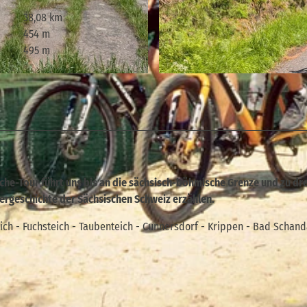
38,08 km
454 m
495 m
© Heike Grunow, Tourismusverband Sächsische Schwei
iche-Tour führt uns bis an die sächsisch-böhmische Grenze und zu dre
ßergeschichte der Sächsischen Schweiz erzählen.
ich - Fuchsteich - Taubenteich - Cunnersdorf - Krippen - Bad Schan