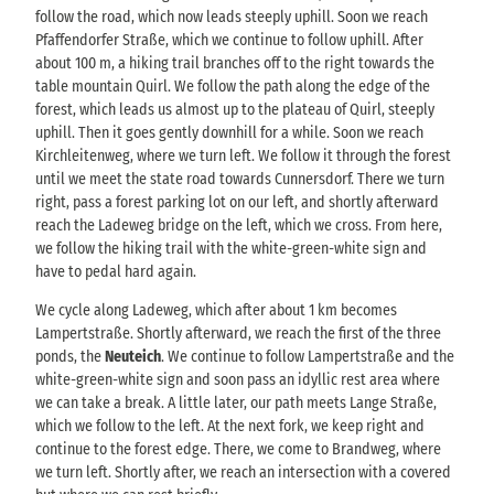
follow the road, which now leads steeply uphill. Soon we reach
Pfaffendorfer Straße, which we continue to follow uphill. After
about 100 m, a hiking trail branches off to the right towards the
table mountain Quirl. We follow the path along the edge of the
forest, which leads us almost up to the plateau of Quirl, steeply
uphill. Then it goes gently downhill for a while. Soon we reach
Kirchleitenweg, where we turn left. We follow it through the forest
until we meet the state road towards Cunnersdorf. There we turn
right, pass a forest parking lot on our left, and shortly afterward
reach the Ladeweg bridge on the left, which we cross. From here,
we follow the hiking trail with the white-green-white sign and
have to pedal hard again.
We cycle along Ladeweg, which after about 1 km becomes
Lampertstraße. Shortly afterward, we reach the first of the three
ponds, the
Neuteich
. We continue to follow Lampertstraße and the
white-green-white sign and soon pass an idyllic rest area where
we can take a break. A little later, our path meets Lange Straße,
which we follow to the left. At the next fork, we keep right and
continue to the forest edge. There, we come to Brandweg, where
we turn left. Shortly after, we reach an intersection with a covered