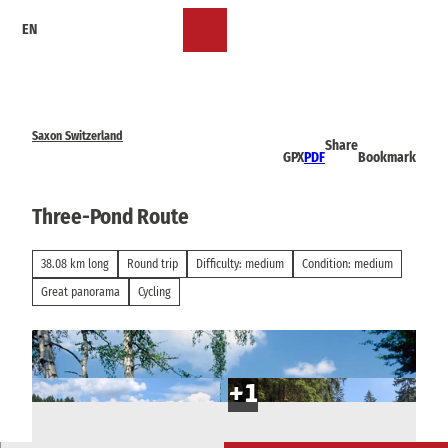
T
EN
o
Bookmark
Search
Menu
c
list
o
n
t
e
Saxon Switzerland
Share
n
GPX
PDF
Bookmark
t
Three-Pond Route
38.08 km long
Round trip
Difficulty: medium
Condition: medium
Great panorama
Cycling