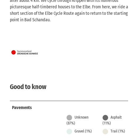
after about 4 km. We cycle through Krippen with its numerous
picturesque half-timbered houses to the Elbe. From here, we ride a
short section of the Elbe Cycle Route again to return to the starting
point in Bad Schandau.
Good to know
Pavements
Unknown
Asphalt
(87%)
(11%)
Gravel (1%)
Trail (1%)