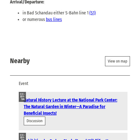
Arrival/Departure:
in Bad Schandau either S-Bahn line 1
(S1)
or numerous
bus lines
Nearby
View on map
Event
CC-
BY-
Natural History Lecture at the National Park Center:
SA
The Natural Garden in Winter—A Paradise for
Beneficial Insects!
Discussion
CC-
BY-