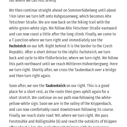
hut where we can rest briefly.
We then continue straight ahead on Sommerhübelweg until about
1 km later we turn left onto Kuhgassenweg, which becomes Alte
Tetschner Straße. We are now back on the hiking trail with the
white-green-white sign. We follow Alte Tetschner Straße eastward
and can now coast a little after the long climb. Finally, we come to
a T-junction where we turn right and immediately see the
Fuchsteich
on our left. Right behind it is the border to the Czech
Republic. After a short detour to the idyllic Fuchsteich, we turn
back and cycle to Alte Flößerbrücke, where we turn right. We follow
this path northward until we reach Mittleren Hühnerbergweg. Here
we turn right. Shortly after, we cross the Taubenbach over a bridge
and then turn right again.
Soon after, we see the
Taubenteich
on our right. This is a good
place for a short rest, as the route then goes uphill again for a
short stretch. We continue on our path now following the white-
yellow-white sign. Soon we are in the valley of the Krippenbach,
and can now comfortably coast downstream following its course.
Finally, we reach state road 169, where we turn right. We pass
Forstmühle and Rölligmühle (6) and reach the outskirts of Krippen