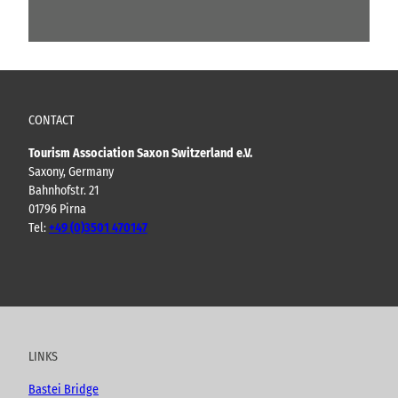
CONTACT
Tourism Association Saxon Switzerland e.V.
Saxony, Germany
Bahnhofstr. 21
01796 Pirna
Tel:
+49 (0)3501 470147
Y
F
I
B
o
a
n
l
u
c
s
o
t
e
t
g
u
b
a
LINKS
b
o
g
e
o
r
Bastei Bridge