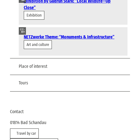
Exhibition by Gudrun Stark: “Local Wildlife—Up
SA
Close”
Exhibition
CC-
BY
NETZwerke Theme: “Monuments & Infrastructure”
Art and culture
Place of interest
Tours
Contact
01814
Bad Schandau
Travel by car