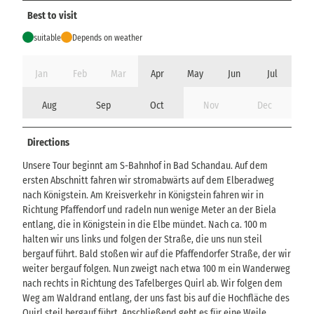
Best to visit
suitable
Depends on weather
Jan
Feb
Mar
Apr
May
Jun
Jul
Aug
Sep
Oct
Nov
Dec
Directions
Unsere Tour beginnt am S-Bahnhof in Bad Schandau. Auf dem
ersten Abschnitt fahren wir stromabwärts auf dem Elberadweg
nach Königstein. Am Kreisverkehr in Königstein fahren wir in
Richtung Pfaffendorf und radeln nun wenige Meter an der Biela
entlang, die in Königstein in die Elbe mündet. Nach ca. 100 m
halten wir uns links und folgen der Straße, die uns nun steil
bergauf führt. Bald stoßen wir auf die Pfaffendorfer Straße, der wir
weiter bergauf folgen. Nun zweigt nach etwa 100 m ein Wanderweg
nach rechts in Richtung des Tafelberges Quirl ab. Wir folgen dem
Weg am Waldrand entlang, der uns fast bis auf die Hochfläche des
Quirl steil bergauf führt. Anschließend geht es für eine Weile