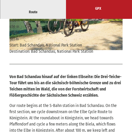
GPX
Route
4:00 h
38.08 km
© Heike Grunow, Tourismusverband Sächsisch
© Heike Grunow, Tourismusverband Sächsisch
456 m
454 m
e Schweiz |
CC0
e Schweiz |
CC0
114 m
495 m
381 m
Start: Bad Schandau, National Park Station
Destination: Bad Schandau, National Park Station
© Henrik Voigt, Tourismusverband Sächsische Schweiz
Von Bad Schandau hinauf auf der linken Elbseite: Die Drei-Teiche-
Tour führt uns bis an die sächsisch-böhmische Grenze und zu drei
Teichen mitten im Wald, die von der Forstwirtschaft und
Flößergeschichte der Sächsischen Schweiz erzählen.
Our route begins at the S-Bahn station in Bad Schandau. On the
first section, we cycle downstream on the Elbe Cycle Route to
Königstein. At the roundabout in Königstein, we head towards
Pfaffendorf and cycle a few meters along the Biela, which flows
into the Elbe in Königstein. After about 100 m, we keep left and