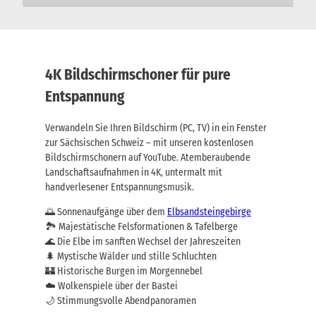
ü
l
n
.
f
G
t
e
e
p
n
ä
4K Bildschirmschoner für pure
i
c
n
Entspannung
k
k
t
l
r
Verwandeln Sie Ihren Bildschirm (PC, TV) in ein Fenster
.
a
G
zur Sächsischen Schweiz – mit unseren kostenlosen
n
e
Bildschirmschonern auf YouTube. Atemberaubende
s
p
p
Landschaftsaufnahmen in 4K, untermalt mit
ä
o
handverlesener Entspannungsmusik.
c
r
k
t
🌅 Sonnenaufgänge über dem
Elbsandsteingebirge
t
,
🏞️ Majestätische Felsformationen & Tafelberge
r
J
🌊 Die Elbe im sanften Wechsel der Jahreszeiten
a
e
n
🌲 Mystische Wälder und stille Schluchten
t
s
🏰 Historische Burgen im Morgennebel
z
p
t
☁️ Wolkenspiele über der Bastei
o
b
🌙 Stimmungsvolle Abendpanoramen
r
u