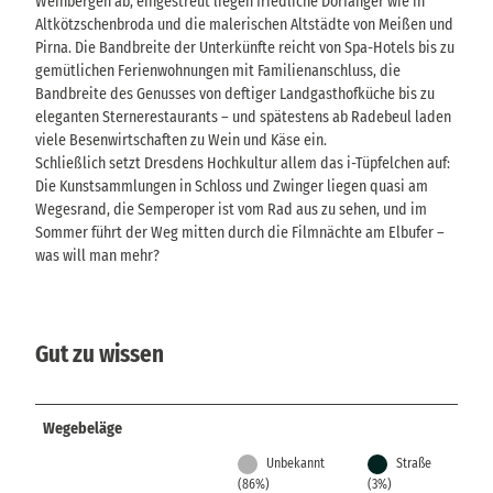
Weinbergen ab, eingestreut liegen friedliche Dorfanger wie in
Altkötzschenbroda und die malerischen Altstädte von Meißen und
Pirna. Die Bandbreite der Unterkünfte reicht von Spa-Hotels bis zu
gemütlichen Ferienwohnungen mit Familienanschluss, die
Bandbreite des Genusses von deftiger Landgasthofküche bis zu
eleganten Sternerestaurants – und spätestens ab Radebeul laden
viele Besenwirtschaften zu Wein und Käse ein.
Schließlich setzt Dresdens Hochkultur allem das i-Tüpfelchen auf:
Die Kunstsammlungen in Schloss und Zwinger liegen quasi am
Wegesrand, die Semperoper ist vom Rad aus zu sehen, und im
Sommer führt der Weg mitten durch die Filmnächte am Elbufer –
was will man mehr?
Gut zu wissen
Wegebeläge
Unbekannt
Straße
(86%)
(3%)