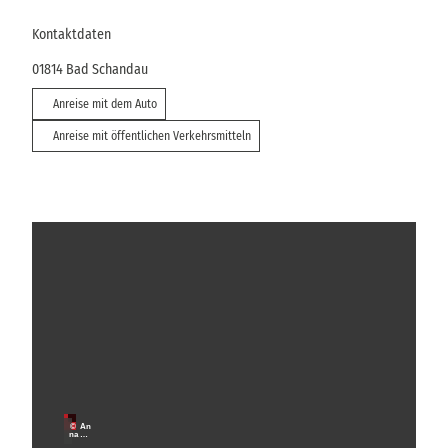
Kontaktdaten
01814
Bad Schandau
Anreise mit dem Auto
Anreise mit öffentlichen Verkehrsmitteln
W
a
n
M
i
d
t
e
a
r
© An
u
na Me
urer