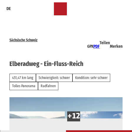
Z
DE
u
Merkzettel
Suche
Menü
m
I
n
h
a
Sächsische Schweiz
Teilen
l
GPX
PDF
Merken
t
Elberadweg - Ein-Fluss-Reich
451,47 km lang
Schwierigkeit: schwer
Kondition: sehr schwer
Tolles Panorama
Radfahren