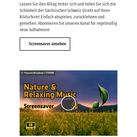
t
c
Lassen Sie den Alltag hinter sich und holen Sie sich die
,
h
Schönheit der Sächsischen Schweiz direkt auf Ihren
J
e
Bildschirm! Einfach abspielen, zurücklehnen und
e
n
t
genießen. Abonnieren Sie unseren Kanal für regelmäßig
!
z
neue Aufnahmen!
t
b
Screensaver ansehen
u
c
h
e
n
!
© Yvonne Brückner / TVSSW
V
i
d
e
o