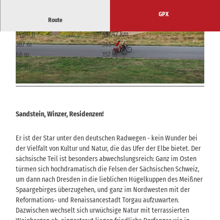
GPX
Route
14:00 h
451,47 km
© Felix Meyer, Koordinierungsstelle Elberadwe
© Felix Meyer, Koordinierungsstelle Elberadwe
387 m
365 m
g Süd
g Süd
66 m
157 m
91 m
© Felix Meyer, Koordinierungsstelle Elberadweg Süd
Sandstein, Winzer, Residenzen!
Er ist der Star unter den deutschen Radwegen - kein Wunder bei
der Vielfalt von Kultur und Natur, die das Ufer der Elbe bietet. Der
sächsische Teil ist besonders abwechslungsreich: Ganz im Osten
türmen sich hochdramatisch die Felsen der Sächsischen Schweiz,
um dann nach Dresden in die lieblichen Hügelkuppen des Meißner
Spaargebirges überzugehen, und ganz im Nordwesten mit der
Reformations- und Renaissancestadt Torgau aufzuwarten.
Dazwischen wechselt sich urwüchsige Natur mit terrassierten