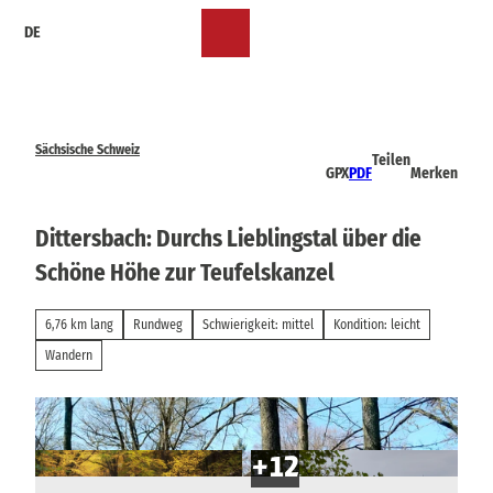
Z
DE
u
Merkzettel
Suche
Menü
m
I
n
h
a
Sächsische Schweiz
Teilen
l
GPX
PDF
Merken
t
Dittersbach: Durchs Lieblingstal über die
Schöne Höhe zur Teufelskanzel
6,76 km lang
Rundweg
Schwierigkeit: mittel
Kondition: leicht
Wandern