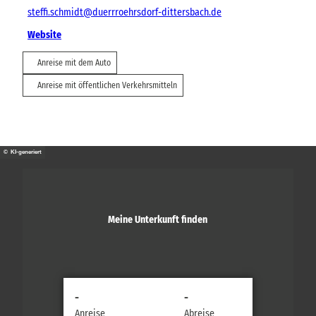
steffi.schmidt@duerrroehrsdorf-dittersbach.de
Website
Anreise mit dem Auto
Anreise mit öffentlichen Verkehrsmitteln
© KI-generiert
Meine Unterkunft finden
-
-
Anreise
Abreise