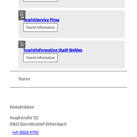
CC-
BY-
SA
TouristService Pirna
Tourist-Information
CC-
BY
Touristinformation Stadt Wehlen
Tourist-Information
Touren
Kontaktdaten
Hauptstraße 122
01833
Dürrröhrsdorf-Dittersbach
+49 35026 97513