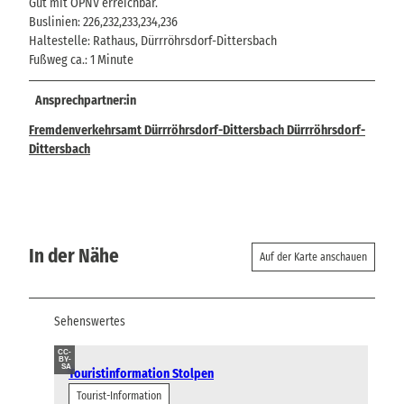
Gut mit ÖPNV erreichbar.
Buslinien: 226,232,233,234,236
Haltestelle: Rathaus, Dürrröhrsdorf-Dittersbach
Fußweg ca.: 1 Minute
Ansprechpartner:in
Fremdenverkehrsamt Dürrröhrsdorf-Dittersbach Dürrröhrsdorf-
Dittersbach
In der Nähe
Auf der Karte anschauen
Sehenswertes
CC-
BY-
SA
Touristinformation Stolpen
Tourist-Information