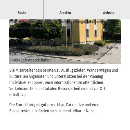
Route
Anrufen
Website
Zentrale Anlaufstelle für Gäste in Dürrröhrsdorf-Dittersbach mit
Informationen zu Wanderungen, Freizeitangeboten und
regionalen Veranstaltungen.
Die Tourist-Information bietet Serviceangebote rund um Urlaub
und Freizeitgestaltung im Ort und der Umgebung. Gäste erhalten
© TVSSW, Emily Wolf |
CC-BY
kostenfrei Prospekte, Wanderkarten, Veranstaltungstipps und
Unterkunftsverzeichnisse.
© TVSSW, Emily Wolf |
CC-BY
Die Mitarbeitenden beraten zu Ausflugszielen, Wanderwegen und
kulturellen Angeboten und unterstützen bei der Planung
individueller Touren. Auch Informationen zu öffentlichen
Verkehrsmitteln und lokalen Besonderheiten sind vor Ort
erhältlich.
Die Einrichtung ist gut erreichbar, Parkplätze und eine
Bushaltestelle befinden sich in unmittelbarer Nähe.