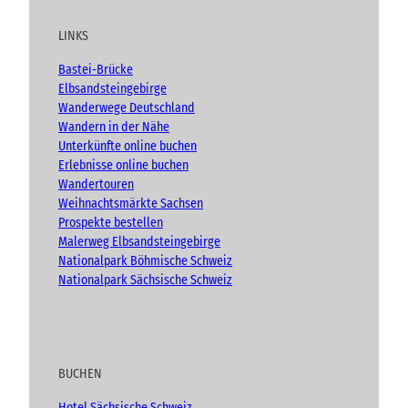
t
e
t
g
h
u
b
a
t
LINKS
b
o
g
e
e
o
r
n
Bastei-Brücke
(
k
a
Elbsandsteingebirge
A
m
Wanderwege Deutschland
d
Wandern in der Nähe
v
Unterkünfte online buchen
e
n
Erlebnisse online buchen
t
Wandertouren
)
Weihnachtsmärkte Sachsen
Prospekte bestellen
Malerweg Elbsandsteingebirge
Nationalpark Böhmische Schweiz
Nationalpark Sächsische Schweiz
BUCHEN
Hotel Sächsische Schweiz