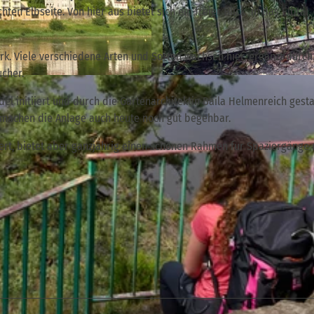
ten Elbseite. Von hier aus bietet sich ein freier Blick in das Elbtal,
k. Viele verschiedene Arten und Sorten wachsen hier, ergänzt durch
ucher.
© via
www.saechsische-schweiz.de
, Peggy Nestler | TV
el initiiert und durch die Gartenarchitektin Baila Helmenreich gestal
machen die Anlage auch heute noch gut begehbar.
wert, bietet aber ganzjährig einen schönen Rahmen für Spaziergänge 