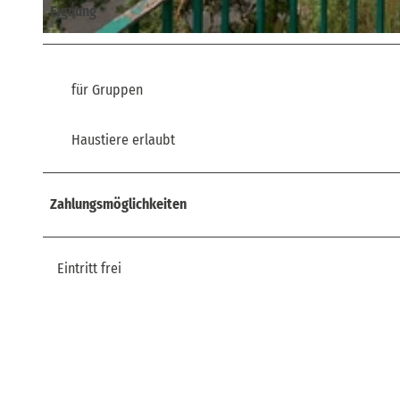
Eignung
© via
www.saechsische-schweiz.de
, Yvonne Brückner |
CC-BY-SA
für Gruppen
Haustiere erlaubt
Zahlungsmöglichkeiten
Eintritt frei