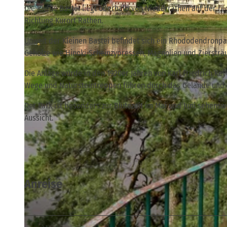
Die Kleine Bastei liegt oberhalb von Niederrathen auf der rech
Richtung Kurort Rathen.
Unweit der Kleinen Bastei befindet sich ein Rhododendronpar
Gehölze wie Hinoki-Scheinzypressen, Magnolien und Ziersträ
© TVSSW, Peggy Nestler |
CC-BY
Die Anlage wurde in den 1920er Jahren von Karl Friedrich Keyd
Wege und Natursteintreppen führen durch das Gelände und 
Der Park ist besonders zur Blütezeit im Mai und Juni sehens
Aussicht.
Anreise