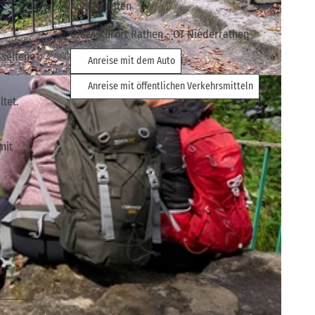
Kontaktdaten
01824
Kurort Rathen
- OT Niederrathen
 seltene
Anreise mit dem Auto
SSW |
CC-BY
Anreise mit öffentlichen Verkehrsmitteln
tet.
mit