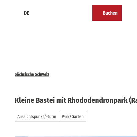
Z
u
DE
Buchen
Kalender
Merkzettel
Suche
Menü
m
I
n
h
a
l
t
Sächsische Schweiz
Kleine Bastei mit Rhododendronpark (R
Aussichtspunkt/-turm
Park/Garten