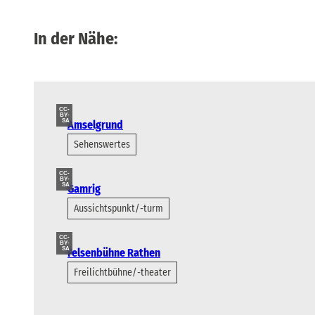
In der Nähe:
CC-
BY-
SA
Amselgrund
Sehenswertes
CC-
BY-
SA
Gamrig
Aussichtspunkt/-turm
CC-
BY-
SA
Felsenbühne Rathen
Freilichtbühne/-theater