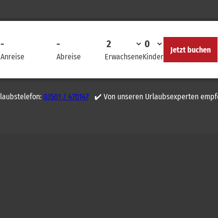
-
-
Jetzt buchen
Anreise
Abreise
Erwachsene
Kinder
rlaubstelefon:
03501 / 470147
✔️ Von unseren Urlaubsexperten empf