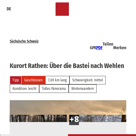
Z
DE
u
Merkzettel
Suche
Menü
m
I
n
h
a
Sächsische Schweiz
Teilen
l
GPX
PDF
Merken
t
Kurort Rathen: Über die Bastei nach Wehlen
Tipp
Geschlossen
7,69 km lang
Schwierigkeit: mittel
Kondition: leicht
Tolles Panorama
Winterwandern