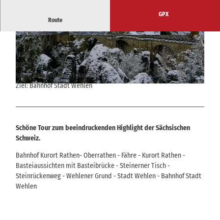
GPX
Route
2:45 h
7,69 km
© Philipp Zieger, Tourismusverband Sächsische
© Yvonne Brückner, Tourismusverband Sächsis
324 m
326 m
Schweiz
che Schweiz
112 m
317 m
205 m
Start: Bahnhof Kurort Rathen
Ziel: Bahnhof Stadt Wehlen
© Yvonne Brückner, Tourismusverband Sächsische Schweiz
Schöne Tour zum beeindruckenden Highlight der Sächsischen
Schweiz.
Bahnhof Kurort Rathen- Oberrathen - Fähre - Kurort Rathen -
Basteiaussichten mit Basteibrücke - Steinerner Tisch -
Steinrückenweg - Wehlener Grund - Stadt Wehlen - Bahnhof Stadt
Wehlen