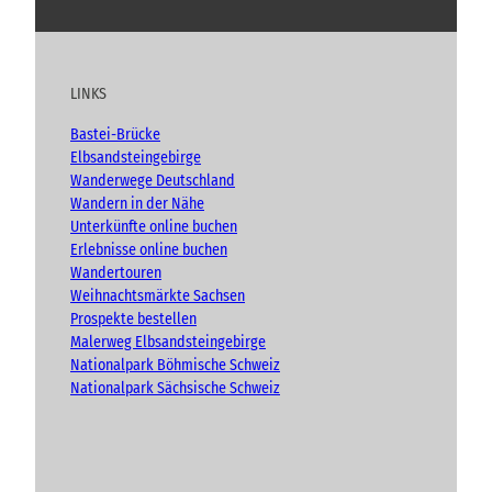
o
a
n
l
u
c
s
o
t
e
t
g
u
b
a
LINKS
b
o
g
e
o
r
Bastei-Brücke
k
a
Elbsandsteingebirge
m
Wanderwege Deutschland
Wandern in der Nähe
Unterkünfte online buchen
Erlebnisse online buchen
Wandertouren
Weihnachtsmärkte Sachsen
Prospekte bestellen
Malerweg Elbsandsteingebirge
Nationalpark Böhmische Schweiz
Nationalpark Sächsische Schweiz