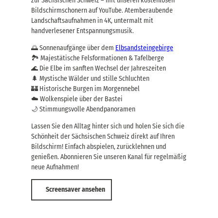
zur Sächsischen Schweiz – mit unseren kostenlosen
Bildschirmschonern auf YouTube. Atemberaubende
Landschaftsaufnahmen in 4K, untermalt mit
handverlesener Entspannungsmusik.
🌅 Sonnenaufgänge über dem
Elbsandsteingebirge
🏞️ Majestätische Felsformationen & Tafelberge
🌊 Die Elbe im sanften Wechsel der Jahreszeiten
🌲 Mystische Wälder und stille Schluchten
🏰 Historische Burgen im Morgennebel
☁️ Wolkenspiele über der Bastei
🌙 Stimmungsvolle Abendpanoramen
Lassen Sie den Alltag hinter sich und holen Sie sich die
Schönheit der Sächsischen Schweiz direkt auf Ihren
Bildschirm! Einfach abspielen, zurücklehnen und
genießen. Abonnieren Sie unseren Kanal für regelmäßig
neue Aufnahmen!
Screensaver ansehen