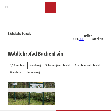
Z
DE
u
Merkzettel
Suche
Menü
m
I
n
h
a
Sächsische Schweiz
Teilen
l
GPX
PDF
Merken
t
Waldlehrpfad Buchenhain
2,52 km lang
Rundweg
Schwierigkeit: leicht
Kondition: sehr leicht
Wandern
Themenweg
© Sachsenforst / K. Roediger, Tourismusverban
d Sächsische Schweiz