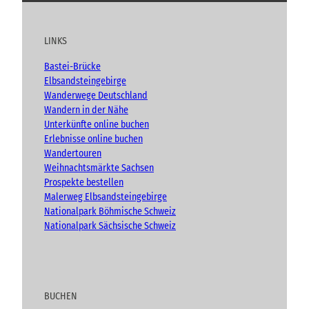
u
c
s
o
t
e
t
g
u
b
a
LINKS
b
o
g
e
o
r
Bastei-Brücke
k
a
Elbsandsteingebirge
m
Wanderwege Deutschland
Wandern in der Nähe
Unterkünfte online buchen
Erlebnisse online buchen
Wandertouren
Weihnachtsmärkte Sachsen
Prospekte bestellen
Malerweg Elbsandsteingebirge
Nationalpark Böhmische Schweiz
Nationalpark Sächsische Schweiz
BUCHEN