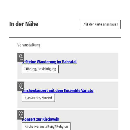
In der Nähe
Auf der Karte anschauen
Veranstaltung
CC-
BY-
SA
3-Steine Wanderung im Bahratal
Führung/Besichtigung
CC-
BY-
SA
Kirchenkonzert mit dem Ensemble Variato
klassisches Konzert
CC-
BY-
SA
Konzert zur Kirchweih
Kirchenveranstaltung/Religion