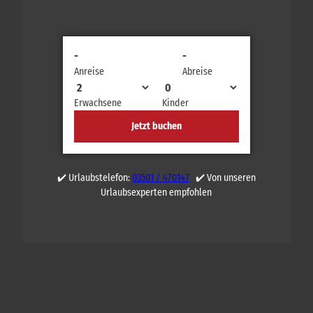
-
-
Anreise
Abreise
Erwachsene
Kinder
Jetzt buchen
✔️ Urlaubstelefon:
03501 / 470147
✔️ Von unseren
Urlaubsexperten empfohlen