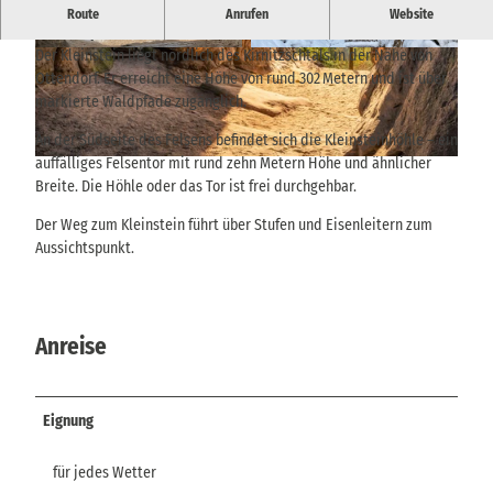
Schöner Aussichtspunkt und domartige Durchgangshöhle im
Route
Anrufen
Website
Nationalpark Sächsische Schweiz.
Der Kleinstein liegt nördlich des Kirnitzschtals in der Nähe von
© TVSSW, Nicole Hesse |
CC-BY
© TVSSW, Nicole Hesse |
CC-BY
Ottendorf. Er erreicht eine Höhe von rund 302 Metern und ist über
markierte Waldpfade zugänglich.
An der Südseite des Felsens befindet sich die Kleinsteinhöhle – ein
auffälliges Felsentor mit rund zehn Metern Höhe und ähnlicher
© via
www.saechsische-schweiz.de
, Britta Prema-Hirschburger |
CC-BY-SA
Breite. Die Höhle oder das Tor ist frei durchgehbar.
Der Weg zum Kleinstein führt über Stufen und Eisenleitern zum
Aussichtspunkt.
Anreise
Eignung
für jedes Wetter