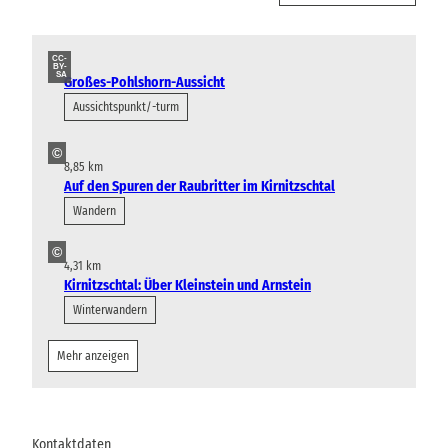
CC-
BY-
SA
Großes-Pohlshorn-Aussicht
Aussichtspunkt/-turm
©
8,85 km
Auf den Spuren der Raubritter im Kirnitzschtal
Wandern
©
4,31 km
Kirnitzschtal: Über Kleinstein und Arnstein
Winterwandern
Mehr anzeigen
Kontaktdaten