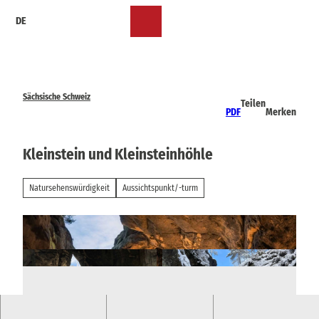
Z
DE
u
Merkzettel
Suche
Menü
m
I
n
h
a
Sächsische Schweiz
Teilen
l
PDF
Merken
t
Kleinstein und Kleinsteinhöhle
Natursehenswürdigkeit
Aussichtspunkt/-turm