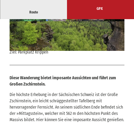
GPX
Route
5:30 h
17,73 km
© Yvonne Brückner, Tourismusverband Sächsis
© Yvonne Brückner, Tourismusverband Sächsis
571 m
569 m
che Schweiz
che Schweiz
125 m
545 m
420 m
Start: Parkplatz Krippen
Ziel: Parkplatz Krippen
© Yvonne Brückner, Tourismusverband Sächsische Schweiz
Diese Wanderung bietet imposante Aussichten und führt zum
Großen Zschirnstein.
Die höchste Erhebung in der Sächsischen Schweiz ist der Große
Zschirnstein, ein leicht schräggestellter Tafelberg mit
hervorragender Fernsicht. An seinem südlichen Ende befindet sich
der »Mittagsstein«, welcher mit 562 m den höchsten Punkt des
Massivs bildet. Hier können Sie eine imposante Aussicht genießen.