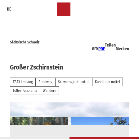
Z
DE
u
Merkzettel
Suche
Menü
m
I
n
h
a
Sächsische Schweiz
Teilen
l
GPX
PDF
Merken
t
Großer Zschirnstein
17,73 km lang
Rundweg
Schwierigkeit: mittel
Kondition: mittel
Tolles Panorama
Wandern