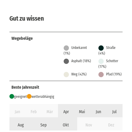
Gut zu wissen
Wegebeläge
Unbekannt
Straße
(1%)
(4%)
Asphalt (18%)
Schotter
(17%)
Weg (42%)
Pfad (19%)
Beste Jahreszeit
geeignet
wetterabhängig
Jan
Feb
Mär
Apr
Mai
Jun
Jul
Aug
Sep
Okt
Nov
Dez