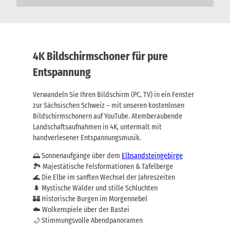
ü
l
n
.
f
G
t
e
e
p
n
ä
4K Bildschirmschoner für pure
i
c
n
Entspannung
k
k
t
l
r
Verwandeln Sie Ihren Bildschirm (PC, TV) in ein Fenster
.
a
G
zur Sächsischen Schweiz – mit unseren kostenlosen
n
e
Bildschirmschonern auf YouTube. Atemberaubende
s
p
p
Landschaftsaufnahmen in 4K, untermalt mit
ä
o
handverlesener Entspannungsmusik.
c
r
k
t
🌅 Sonnenaufgänge über dem
Elbsandsteingebirge
t
,
🏞️ Majestätische Felsformationen & Tafelberge
r
J
🌊 Die Elbe im sanften Wechsel der Jahreszeiten
a
e
n
🌲 Mystische Wälder und stille Schluchten
t
s
🏰 Historische Burgen im Morgennebel
z
p
t
☁️ Wolkenspiele über der Bastei
o
b
🌙 Stimmungsvolle Abendpanoramen
r
u