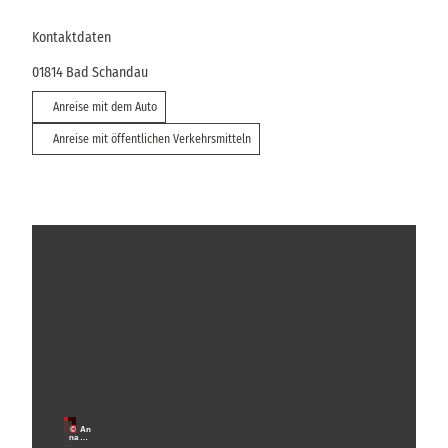
Kontaktdaten
01814
Bad Schandau
Anreise mit dem Auto
Anreise mit öffentlichen Verkehrsmitteln
W
a
n
M
i
d
t
e
a
r
© An
u
na Me
urer