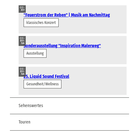
CC-
BY
"Feuerstrom der Reben" | Musik am Nachmittag
klassisches Konzert
CC-
BY-
SA
Sonderausstellung "Inspiration Malerweg"
Ausstellung
CC-
BY-
SA
25. Liquid Sound Festival
Gesundheit/Wellness
Sehenswertes
Touren