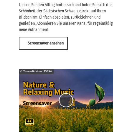
t
c
Lassen Sie den Alltag hinter sich und holen Sie sich die
,
h
Schönheit der Sächsischen Schweiz direkt auf Ihren
J
e
Bildschirm! Einfach abspielen, zurücklehnen und
e
n
t
genießen. Abonnieren Sie unseren Kanal für regelmäßig
!
z
neue Aufnahmen!
t
b
Screensaver ansehen
u
c
h
e
n
!
© Yvonne Brückner / TVSSW
V
i
d
e
o