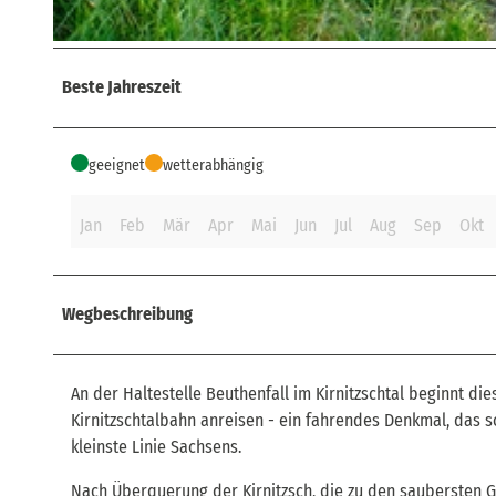
© © Nationalparkverwaltung Sächsische Schweiz
Beste Jahreszeit
geeignet
wetterabhängig
Jan
Feb
Mär
Apr
Mai
Jun
Jul
Aug
Sep
Okt
Wegbeschreibung
An der Haltestelle Beuthenfall im Kirnitzschtal beginnt d
Kirnitzschtalbahn anreisen - ein fahrendes Denkmal, das s
kleinste Linie Sachsens.
Nach Überquerung der Kirnitzsch, die zu den saubersten G