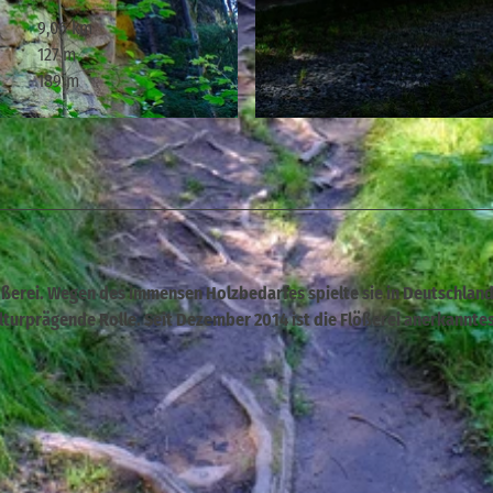
9,06 km
127 m
189 m
© © Nationalparkverwaltung Sächsische Schweiz
lößerei. Wegen des immensen Holzbedarfes spielte sie in Deutschland
ulturprägende Rolle. Seit Dezember 2014 ist die Flößerei anerkannte