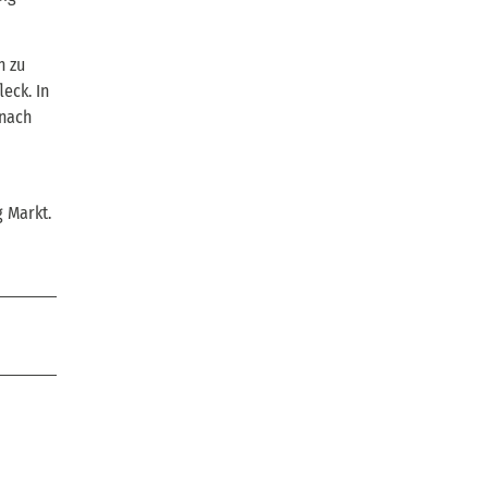
n zu
eck. In
 nach
 Markt.