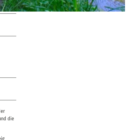
der
und die
eig