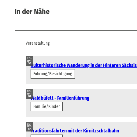
In der Nähe
Veranstaltung
CC-
BY-
SA
Kulturhistorische Wanderung in der Hinteren Sächsi
Führung/Besichtigung
CC-
BY-
SA
Waldbüfett - Familienführung
Familie/Kinder
CC-
BY-
SA
Traditionsfahrten mit der Kirnitzschtalbahn