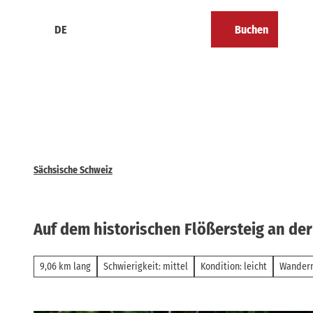
Z
u
DE
Buchen
Kalender
Merkzettel
Suche
Menü
m
I
n
h
a
l
t
Sächsische Schweiz
Auf dem historischen Flößersteig an der
9,06 km lang
Schwierigkeit: mittel
Kondition: leicht
Wander