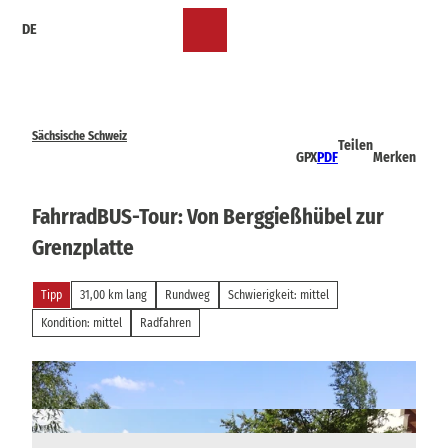
Z
DE
u
Merkzettel
Suche
Menü
m
I
n
h
a
Sächsische Schweiz
Teilen
l
GPX
PDF
Merken
t
FahrradBUS-Tour: Von Berggießhübel zur
Grenzplatte
Tipp
31,00 km lang
Rundweg
Schwierigkeit: mittel
Kondition: mittel
Radfahren