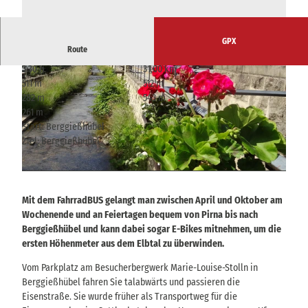
GPX
Route
3:30 h
31,00 km
511 m
512 m
282 m
543 m
261 m
Start: Berggießhübel
Ziel: Berggießhübel
© Tourismusverband Sächsische Schweiz
© Tourismusverband Sächsische Schweiz
Mit dem FahrradBUS gelangt man zwischen April und Oktober am
Wochenende und an Feiertagen bequem von Pirna bis nach
Berggießhübel und kann dabei sogar E-Bikes mitnehmen, um die
ersten Höhenmeter aus dem Elbtal zu überwinden.
Vom Parkplatz am Besucherbergwerk Marie-Louise-Stolln in
Berggießhübel fahren Sie talabwärts und passieren die
Eisenstraße. Sie wurde früher als Transportweg für die