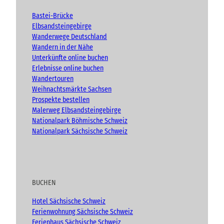
b
o
g
e
o
r
Bastei-Brücke
k
a
Elbsandsteingebirge
m
Wanderwege Deutschland
Wandern in der Nähe
Unterkünfte online buchen
Erlebnisse online buchen
Wandertouren
Weihnachtsmärkte Sachsen
Prospekte bestellen
Malerweg Elbsandsteingebirge
Nationalpark Böhmische Schweiz
Nationalpark Sächsische Schweiz
BUCHEN
Hotel Sächsische Schweiz
Ferienwohnung Sächsische Schweiz
Ferienhaus Sächsische Schweiz