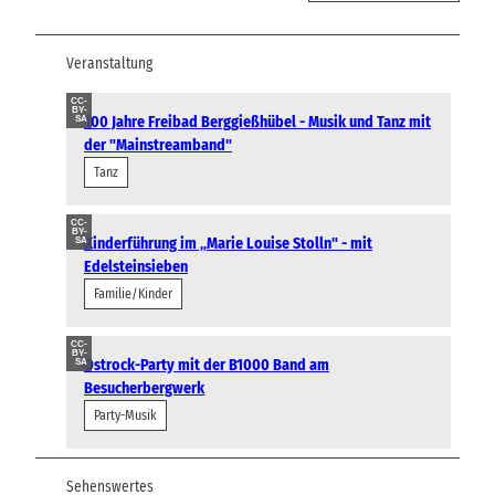
Veranstaltung
CC-
BY-
100 Jahre Freibad Berggießhübel - Musik und Tanz mit
SA
der "Mainstreamband"
Tanz
CC-
BY-
Kinderführung im „Marie Louise Stolln" - mit
SA
Edelsteinsieben
Familie/Kinder
CC-
BY-
Ostrock-Party mit der B1000 Band am
SA
Besucherbergwerk
Party-Musik
Sehenswertes