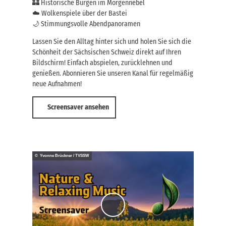
🏰 Historische Burgen im Morgennebel
☁️ Wolkenspiele über der Bastei
🌙 Stimmungsvolle Abendpanoramen
Lassen Sie den Alltag hinter sich und holen Sie sich die
Schönheit der Sächsischen Schweiz direkt auf Ihren
Bildschirm! Einfach abspielen, zurücklehnen und
genießen. Abonnieren Sie unseren Kanal für regelmäßig
neue Aufnahmen!
Screensaver ansehen
© Yvonne Brückner / TVSSW
V
i