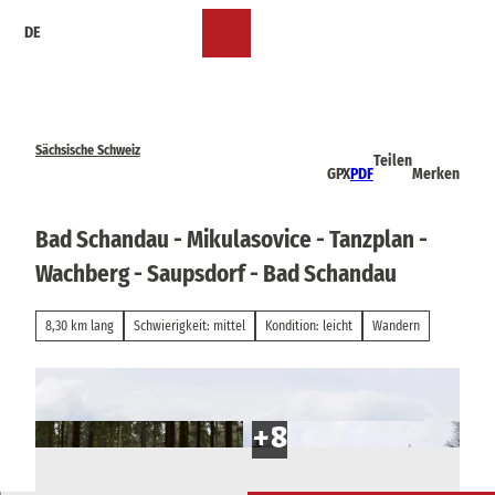
Z
DE
u
Merkzettel
Suche
Menü
m
I
n
h
a
Sächsische Schweiz
Teilen
l
GPX
PDF
Merken
t
Bad Schandau - Mikulasovice - Tanzplan -
Wachberg - Saupsdorf - Bad Schandau
8,30 km lang
Schwierigkeit: mittel
Kondition: leicht
Wandern