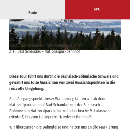
GPX
Route
2:20 h
8,30 km
© Sara Nestler, Tourismusverband Sächsische S
© Sara Nestler, Tourismusverband Sächsische S
215 m
252 m
chweiz
chweiz
342 m
594 m
252 m
Start: Bad Schandau - Nationalparkbahnhof
Ziel: Bad Schandau - Nationalparkbahnhof
© Sara Nestler, Tourismusverband Sächsische Schweiz
Diese Tour führt uns durch die Sächsisch-Böhmische Schweiz und
gewährt uns tolle Aussichten von zwei Aussichtspunkten in die
reizvolle Umgebung.
Zum Ausgangspunkt dieser Wanderung fahren wir ab dem
Nationalparkbahnhof Bad Schandau mit der Sächsisch-
Böhmischen Nationalparkbahn ins tschechische Mikulasovice
(Nixdorf) bis zum Haltepunkt "Niederer Bahnhof".
Wir überqueren die Bahngleise und halten uns an die Markierung