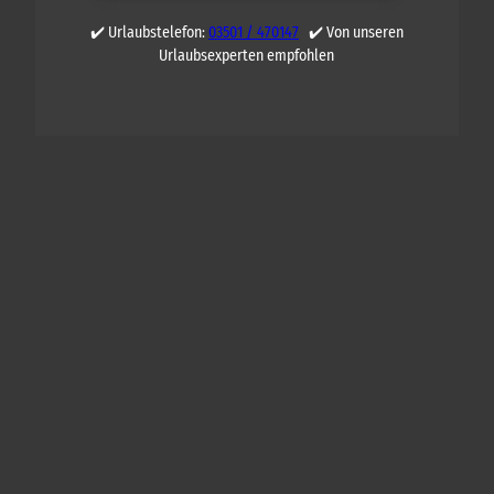
✔️ Urlaubstelefon:
03501 / 470147
✔️ Von unseren
Urlaubsexperten empfohlen
Q
U