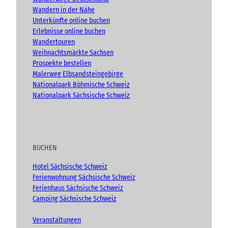
d
Wandern in der Nähe
v
Unterkünfte online buchen
e
n
Erlebnisse online buchen
t
Wandertouren
)
Weihnachtsmärkte Sachsen
Prospekte bestellen
Malerweg Elbsandsteingebirge
Nationalpark Böhmische Schweiz
Nationalpark Sächsische Schweiz
BUCHEN
Hotel Sächsische Schweiz
Ferienwohnung Sächsische Schweiz
Ferienhaus Sächsische Schweiz
Camping Sächsische Schweiz
Veranstaltungen