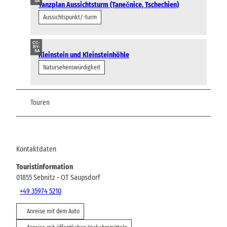
SA
Tanzplan Aussichtsturm (Tanečnice, Tschechien)
Aussichtspunkt/-turm
CC-
BY-
SA
Kleinstein und Kleinsteinhöhle
Natursehenswürdigkeit
Touren
Kontaktdaten
Touristinformation
01855
Sebnitz
- OT Saupsdorf
+49 35974 5210
Anreise mit dem Auto