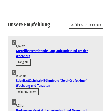
Unsere Empfehlung
Auf der Karte anschauen
©
4,14 km
Grenzüberschreitende Langlaufrunde rund um den
Wachberg
Langlauf
©
15,32 km
Sebnitz: Sächsisch-Böhmische "Zwei-Gipfel-Tour"
Wachberg und Tanzplan
Winterwandern
©
7,93 km
Dorfspaziergang Hinterhermsdorf und Saupsdorf