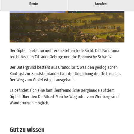
Ein 496 Meter hoher Aussichtspunkt bei Saupsdorf mit Blick über
Route
Anrufen
die Hintere Sächsische Schweiz bis ins Böhmische und Lausitzer
Bergland.
© TVSSW, Yvonne Brückner |
CC-BY-SA
© TVSSW, Yvonne Brückner |
CC-BY-SA
Der Wachberg liegt südlich von Saupsdorf am Rande des
Nationalparks Sächsische Schweiz. Mit 496 Metern Höhe zählt er
zu den markanten Erhebungen im Übergangsbereich zum Lausitzer
Bergland.
© via
www.saechsische-schweiz.de
, Philipp Zieger |
CC-BY
Der Gipfel bietet an mehreren Stellen freie Sicht. Das Panorama
reicht bis zum Zittauer Gebirge und die Böhmische Schweiz.
Der Untergrund besteht aus Granodiorit, was den geologischen
Kontrast zur Sandsteinlandschaft der Umgebung deutlich macht.
Der Weg zum Gipfel ist gut ausgebaut.
Es befindet sich eine familienfreundliche Bergbaude auf dem
Gipfel. Über den Dr.-Alfred-Meiche-Weg oder vom Weifberg sind
Wanderungen möglich.
Gut zu wissen