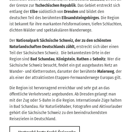
der Grenze zur
Tschechischen Republik
. Das Gebiet erstreckt sich
entlang der
Elbe
südöstlich von
Dresden
und bildet den
deutschen Teil des berühmten
Elbsandsteingebirges
. Die Region
ist bekannt für ihre markanten Felsformationen, tiefen Schluchten,
dichten Wälder und spektakulären Wanderwege.
Der
Nationalpark Sächsische Schweiz, der zu den schönsten
Naturlandschaften Deutschlands zählt,
erstreckt sich über einen
Teil der Sächsischen Schweiz. Die bekanntesten Orte in der
Region sind
Bad Schandau
,
Königstein
,
Rathen
a
Sebnitz
. Wer die
Sächsische Schweiz besucht, findet ein gut ausgebautes Netz an
Wander- und Kletterrouten, darunter der berühmte
Malerweg
, der
als einer der attraktivsten Etappen-Fernwanderwege Europas gilt.
Die Region ist hervorragend erreichbar und sehr gut an das
öffentliche Verkehrsnetz angebunden. Ab Dresden gelangt man
mit der Zug oder S-Bahn in die Region. Internationale Züge halten
in Bad Schandau. Für Naturliebhaber, Fotografen und Aktivurlauber
gehört die Sächsische Schweiz zu den beeindruckendsten
Reisezielen in Deutschland.