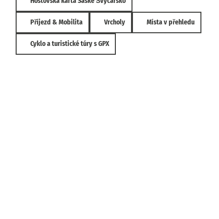
Hostovská karta Saské Švýcarsko
Příjezd & Mobilita
Vrcholy
Místa v přehledu
Cyklo a turistické túry s GPX