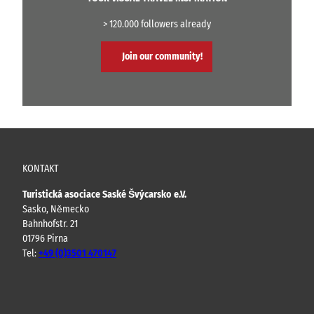
> 120.000 followers already
Join our community!
KONTAKT
Turistická asociace Saské Švýcarsko e.V.
Sasko, Německo
Bahnhofstr. 21
01796 Pirna
Tel:
+49 (0)3501 470147
Y
F
I
B
o
a
n
l