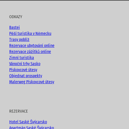
u
c
s
o
t
e
t
g
u
b
a
ODKAZY
b
o
g
e
o
r
Bastei
k
a
Pěší turistika v Německu
m
Trasy poblíž
Rezervace ubytování online
Rezervace zážitků online
Zimní turistika
Vánoční trhy Sasko
Pískovcové útesy
Objednat prospekty
Malerweg Pískovcové útesy
REZERVACE
Hotel Saské Švýcarsko
Apartmán Saské Švýcarsko