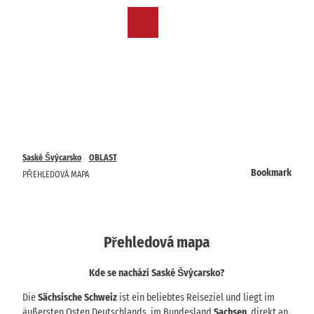
T
o
CZ
Bookmark
Search
Menu
c
list
o
n
t
e
n
t
Saské Švýcarsko
OBLAST
Bookmark
PŘEHLEDOVÁ MAPA
Přehledová mapa
Kde se nachází Saské Švýcarsko?
Die
Sächsische Schweiz
ist ein beliebtes Reiseziel und liegt im
äußersten Osten Deutschlands, im Bundesland
Sachsen
, direkt an