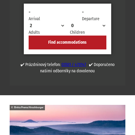
-
-
Arrival
Departure
Adults
Children
Find accommodations
✔️ Prázdninový telefon:
03501 / 470147
✔️ Doporučeno
našimi odborníky na dovolenou
© Britta Prema Hirschburger