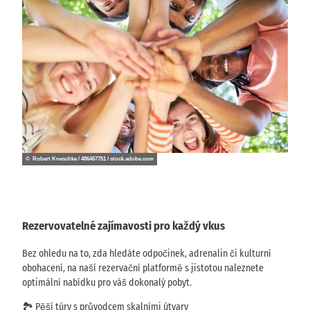
v
o
l
e
n
á
B
a
l
í
č
© Robert Kneschke / 486467751 / stock.adobe.com
k
y
n
a
Rezervovatelné zajímavosti pro každý vkus
b
í
Bez ohledu na to, zda hledáte odpočinek, adrenalin či kulturní
d
obohacení, na naší rezervační platformě s jistotou naleznete
e
optimální nabídku pro váš dokonalý pobyt.
k
🏞️ Pěší túry s průvodcem skalními útvary