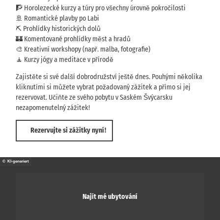
🧗 Horolezecké kurzy a túry pro všechny úrovně pokročilosti
🚢 Romantické plavby po Labi
⛏️ Prohlídky historických dolů
🏰 Komentované prohlídky měst a hradů
🎨 Kreativní workshopy (např. malba, fotografie)
🧘 Kurzy jógy a meditace v přírodě
Zajistěte si své další dobrodružství ještě dnes. Pouhými několika
kliknutími si můžete vybrat požadovaný zážitek a přímo si jej
rezervovat. Učiňte ze svého pobytu v Saském Švýcarsku
nezapomenutelný zážitek!
Rezervujte si zážitky nyní!
© KI-generiert
Najít mé ubytování