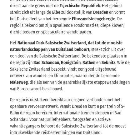
direct aan de grens met de
Tsjechische Republiek
. Het gebied
strekt zich uit langs de
Elbe
zuidoostelijk van
Dresden
en vormt
het Duitse deel van het beroemde
Elbezandsteengebergte
. De
regio is bekend om zijn opvallende rotsformaties, diepe kloven,
dichte bossen en spectaculaire wandelpaden.
Het
Nationaal Park Saksische Zwitserland, dat tot de mooiste
natuurlandschappen van Duitsland behoort,
strekt zich uit over
een deel van de Saksische Zwitserland. De bekendste plaatsen in
de regio zijn
Bad Schandau
,
Königstein
,
Rathen
en
Sebnitz
. Wie de
Saksische Zwitserland bezoekt, vindt een goed uitgebouwd
netwerk van wandel- en klimroutes, waaronder de beroemde
Malerweg
, die als een van de aantrekkelijkste etappewandelingen
van Europa wordt beschouwd.
De regio is uitstekend bereikbaar en goed verbonden met het
openbare vervoersnetwerk. Vanuit Dresden kunt u per trein of S-
Bahn de regio bereiken. Internationale treinen stoppen in Bad
Schandau. Voor natuurliefhebbers, fotografen en actieve
vakantiegangers behoort de Saksische Zwitserland tot de meest
indrukwekkende reisbestemmingen van Duitsland.