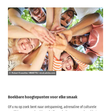
v
a
k
a
n
t
i
e
p
a
k
k
e
t
© Robert Kneschke / 486467751 / stock.adobe.com
t
e
n
Boekbare hoogtepunten voor elke smaak
Of u nu op zoek bent naar ontspanning, adrenaline of culturele