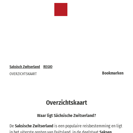
T
o
NL
Bookmark
Zoeken
Menu
c
lijst
o
n
t
e
n
t
Saksisch Zwitserland
REGIO
Bookmarken
OVERZICHTSKAART
Overzichtskaart
Waar ligt Sächsische Zwitserland?
De
Saksische Zwitserland
is een populaire reisbestemming en ligt
in het uiterste oosten van Duitsland, in de deelstaat
Saksen
,