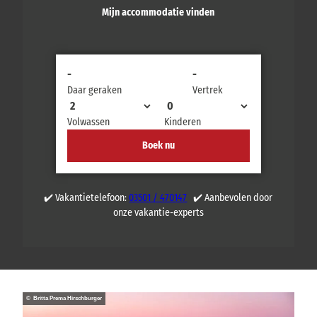
Mijn accommodatie vinden
-
-
Daar geraken
Vertrek
Volwassen
Kinderen
Boek nu
✔️ Vakantietelefoon:
03501 / 470147
✔️ Aanbevolen door
onze vakantie-experts
© Britta Prema Hirschburger