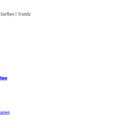
 Sürßen | Tronitz
chen
lanen