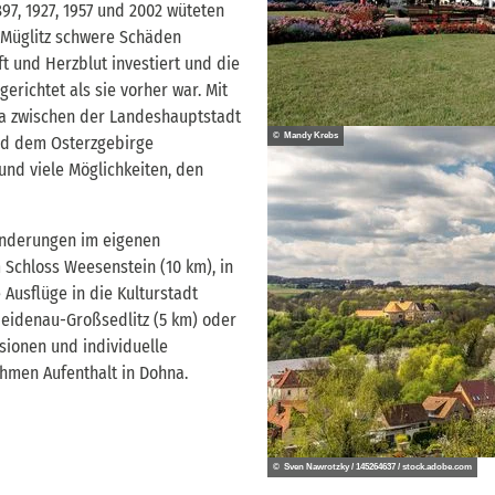
1897, 1927, 1957 und 2002 wüteten
 Müglitz schwere Schäden
ft und Herzblut investiert und die
erichtet als sie vorher war. Mit
hna zwischen der Landeshauptstadt
© Mandy Krebs
nd dem Osterzgebirge
nd viele Möglichkeiten, den
anderungen im eigenen
 Schloss Weesenstein (10 km), in
 Ausflüge in die Kulturstadt
eidenau-Großsedlitz (5 km) oder
nsionen und individuelle
hmen Aufenthalt in Dohna.
© Sven Nawrotzky / 145264637 / stock.adobe.com